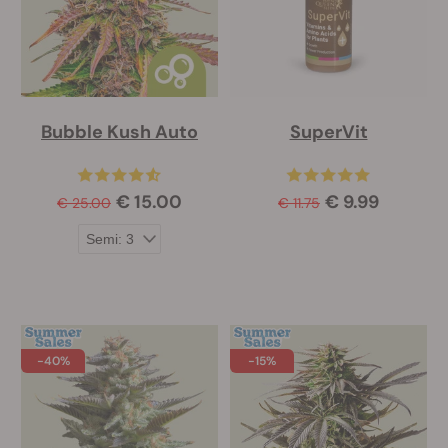
Bubble Kush Auto
SuperVit
€ 15.00
€ 9.99
€ 25.00
€ 11.75
-40%
-15%