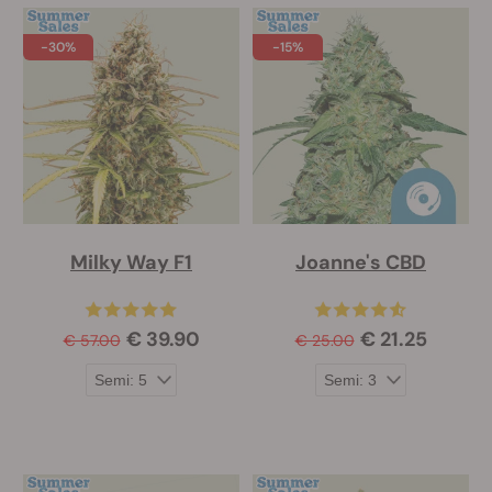
-30%
-15%
Milky Way F1
Joanne's CBD
€ 39.90
€ 21.25
€ 57.00
€ 25.00