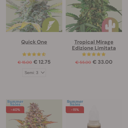
Quick One
Tropical Mirage
Edizione Limitata
€ 12.75
€ 33.00
€ 15.00
€ 55.00
-40%
-15%