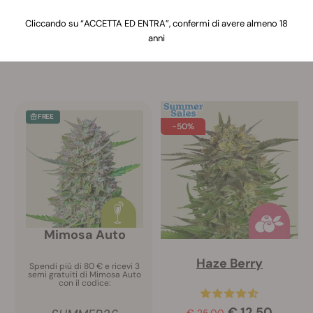
In promozione
Cliccando su “ACCETTA ED ENTRA”, confermi di avere almeno 18
anni
All
Femminizzati
Autofiorenti
Ibridi F
FREE
-50%
Mimosa Auto
Haze Berry
Spendi più di 80 € e ricevi 3
semi gratuiti di Mimosa Auto
con il codice:
€ 12.50
€ 25.00