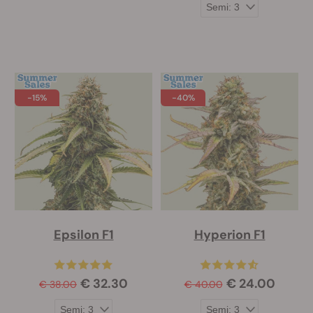
-15%
-40%
Epsilon F1
Hyperion F1
€ 32.30
€ 24.00
€ 38.00
€ 40.00