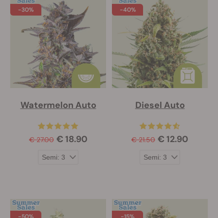
-30%
-40%
Watermelon Auto
Diesel Auto
€ 18.90
€ 12.90
€ 27.00
€ 21.50
-50%
-15%