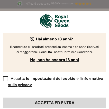
4.7 su 5 basato su
58690 recensioni
Hai almeno 18 anni?
Il contenuto e i prodotti presenti sul nostro sito sono riservati
ai maggiorenni. Consulta i nostri Termini e Condizioni.
No, non ho ancora 18 anni
Approfitta dei nostri saldi estivi con sconti fino al 5
0%
su un’ampia gamma di prodotti
!
Accetto
le impostazioni dei cookie
e
l'informativa
Inoltre, con una spesa superiore a 80 €, riceverai in
omaggio
3 semi di Mimosa Auto
utilizzando il codice
:
sulla privacy
SUMMER26
ACCETTA ED ENTRA