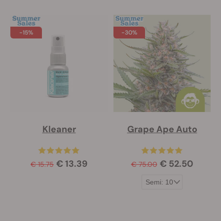
-15%
-30%
Kleaner
Grape Ape Auto
€ 13.39
€ 52.50
€ 15.75
€ 75.00