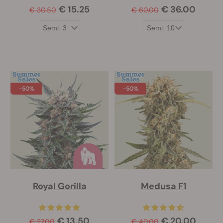
€ 15.25
€ 36.00
€ 30.50
€ 60.00
-50%
-50%
Royal Gorilla
Medusa F1
€ 13.50
€ 20.00
€ 27.00
€ 40.00