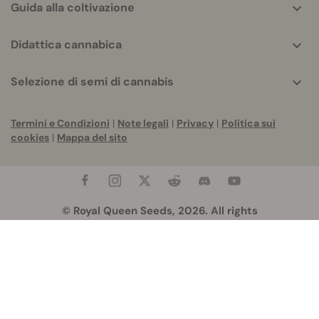
Guida alla coltivazione
Didattica cannabica
Selezione di semi di cannabis
Termini e Condizioni
|
Note legali
|
Privacy
|
Politica sui
cookies
|
Mappa del sito
© Royal Queen Seeds, 2026. All rights
reserved
Snorkel Spain SL
- Apartado de Correos nº 146,
08170 Montornès del Vallès (Barcelona)