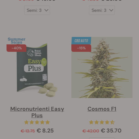
-40%
-15%
Micronutrienti Easy
Cosmos F1
Plus
€ 8.25
€ 35.70
€ 13.75
€ 42.00