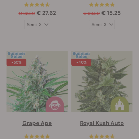
€ 27.62
€ 15.25
€ 32.50
€ 30.50
-50%
-40%
Grape Ape
Royal Kush Auto