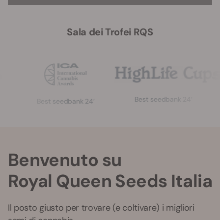
Sala dei Trofei RQS
Best seedbank 24’
G
Best seedbank 24’
Benvenuto su
Royal Queen Seeds Italia
Il posto giusto per trovare (e coltivare) i migliori