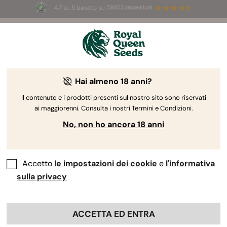
4.7 su 5 basato su
58653 recensioni
Benvenuto
da
Royal
Hai almeno 18 anni?
Queen
Semi di Canapa
Seeds.
Il contenuto e i prodotti presenti sul nostro sito sono riservati
ai maggiorenni. Consulta i nostri Termini e Condizioni.
Premium
No, non ho ancora 18 anni
Scopri la nostra selezione premium di semi Autofiorenti, Femminizzati,
CBD e Ibridi F1, coltivati biologicamente e a germinazione ottimale.
Accetto
le impostazioni dei cookie
e
l'informativa
sulla privacy
SFOGLIA IL CATALOGO
ACCETTA ED ENTRA