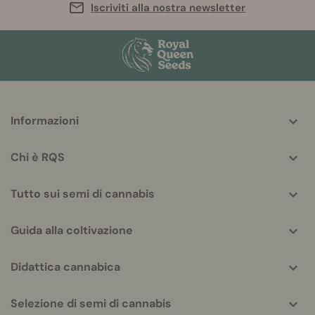
Iscriviti alla nostra newsletter
More
Informazioni
helpful
info
Chi è RQS
Tutto sui semi di cannabis
Guida alla coltivazione
Didattica cannabica
Selezione di semi di cannabis