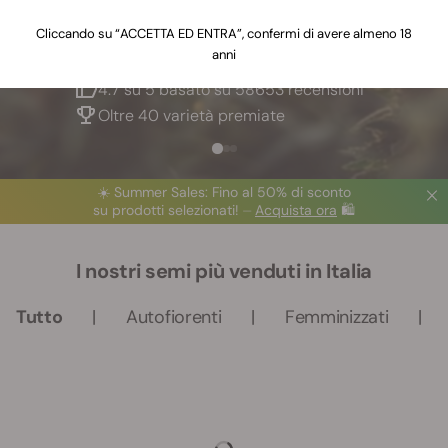
Cliccando su “ACCETTA ED ENTRA”, confermi di avere almeno 18
anni
La più grande banca di semi d’Europa
4.7 su 5 basato su 58653 recensioni
Oltre 40 varietà premiate
☀️
Summer Sales:
Fino al 50% di sconto
su prodotti selezionati! ⏤
Acquista ora
🛍️
I nostri semi più venduti in Italia
Tutto
Autofiorenti
Femminizzati