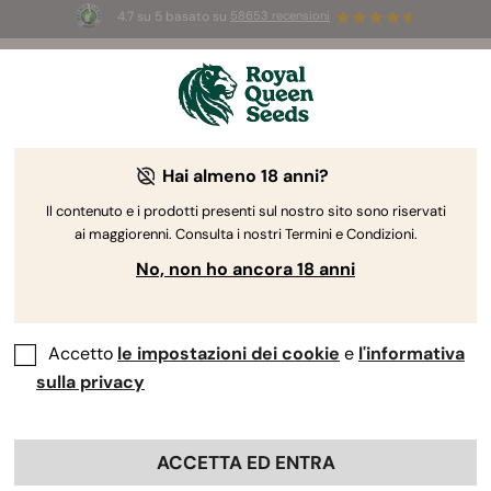
4.7 su 5 basato su
58653 recensioni
⏳
2x1
-
Offerta limitata
3d 3h 15m 30s
🌱
Hai almeno 18 anni?
Semi Cheese
Scoprite i semi di cannabis Cheese di RQS,
Il contenuto e i prodotti presenti sul nostro sito sono riservati
ai maggiorenni. Consulta i nostri Termini e Condizioni.
apprezzati da chi cerca piante dall'effetto lenitivo
ed euforico. I semi della Cheese originale emersero
No, non ho ancora 18 anni
negli anni ’80 in circostanze misteriose. Esplorate le
migliori discendenti di questo classico del Regno
Unito per assaporare i loro sapori distintivi ed
Accetto
le impostazioni dei cookie
e
l'informativa
immergervi nel loro aroma unico e pungente.
sulla privacy
Ordina per
ACCETTA ED ENTRA