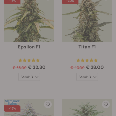
-15%
-30%
Epsilon F1
Titan F1
€ 32.30
€ 28.00
€ 38.00
€ 40.00
-15%