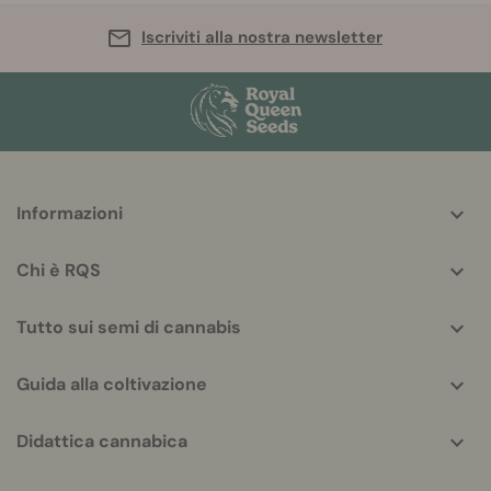
Iscriviti alla nostra newsletter
More
Informazioni
helpful
info
Chi è RQS
Tutto sui semi di cannabis
Guida alla coltivazione
Didattica cannabica