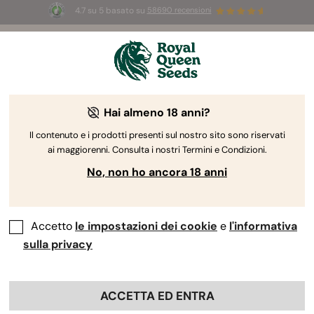
4.7 su 5 basato su
58690 recensioni
☀️
Summer Sales:
Fino al 50% di sconto
su prodotti selezionati! ⏤
Acquista ora
🛍️
Hai almeno 18 anni?
Semi a fioritura rapida
Avete bisogno di velocità? I nostri semi di cannabis
Il contenuto e i prodotti presenti sul nostro sito sono riservati
ai maggiorenni. Consulta i nostri Termini e Condizioni.
a fioritura rapida producono piante ideali per i
coltivatori che desiderano raccogliere il prima
No, non ho ancora 18 anni
possibile, senza sacrificare la qualità o la quantità
del loro raccolto.
Accetto
le impostazioni dei cookie
e
l'informativa
sulla privacy
Ordina per
Filtri
43 Prodotti
Mostra informazioni prodotto
ACCETTA ED ENTRA