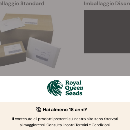
allaggio Standard
Imballaggio Discr
esi in cui si effettua la spedizione
 vostro Paese non compare nella lista qui sotto, significa che 
ra!
Hai almeno 18 anni?
Austria
Lussemburgo
Il contenuto e i prodotti presenti sul nostro sito sono riservati
ai maggiorenni. Consulta i nostri Termini e Condizioni.
Belgio
Malta