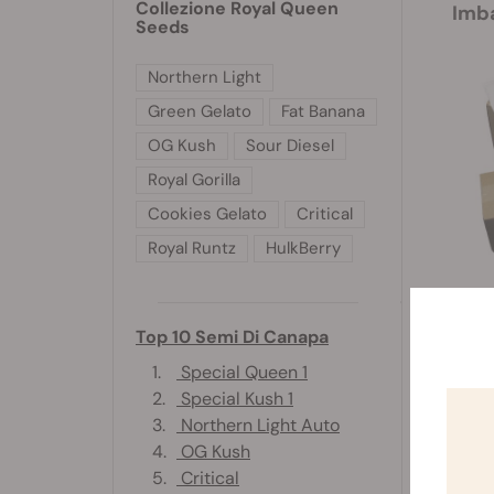
Collezione Royal Queen
Imb
Seeds
Northern Light
Green Gelato
Fat Banana
OG Kush
Sour Diesel
Royal Gorilla
Cookies Gelato
Critical
Royal Runtz
HulkBerry
Pa
Top 10 Semi Di Canapa
Se il
1.
Special Queen 1
per o
2.
Special Kush 1
3.
Northern Light Auto
4.
OG Kush
5.
Critical