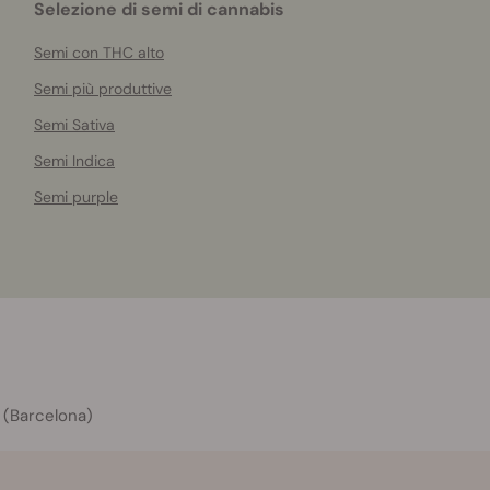
Selezione di semi di cannabis
Semi con THC alto
Semi più produttive
Semi Sativa
Semi Indica
Semi purple
 (Barcelona)