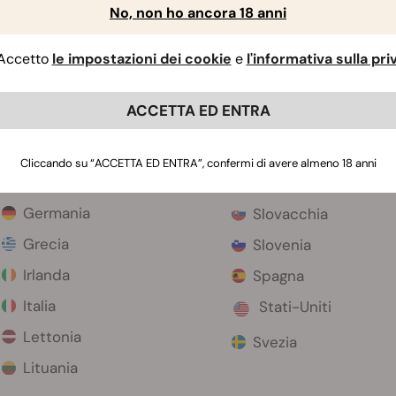
No, non ho ancora 18 anni
Cipro
Olanda
Croazia
Polonia
Accetto
le impostazioni dei cookie
e
l'informativa sulla pr
Danimarca
Portogallo
ACCETTA ED ENTRA
Estonia
Regno Unito
Finlandia
Repubblica Ceca
Cliccando su “ACCETTA ED ENTRA”, confermi di avere almeno 18 anni
Francia
Romania
Germania
Slovacchia
Grecia
Slovenia
Irlanda
Spagna
Italia
Stati-Uniti
Lettonia
Svezia
Lituania