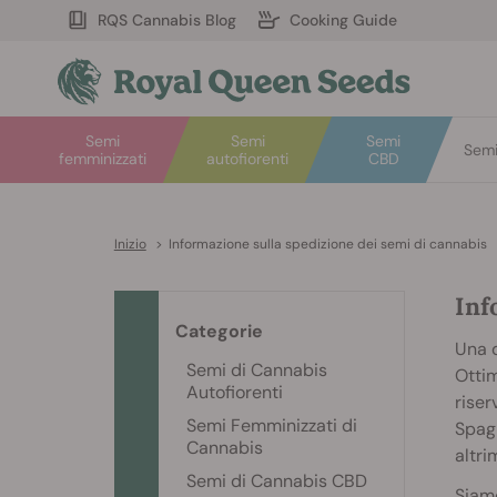
RQS Cannabis Blog
Cooking Guide
Semi
Semi
Semi
Semi 
femminizzati
autofiorenti
CBD
Inizio
>
Informazione sulla spedizione dei semi di cannabis
Inf
Categorie
Una d
Semi di Cannabis
Ottim
Autofiorenti
riser
Semi Femminizzati di
Spagn
Cannabis
altri
Semi di Cannabis CBD
Siamo