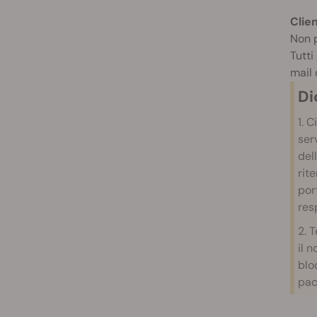
Clie
Non p
Tutti
mail 
D
1.
Ci
ser
del
rit
por
res
2. 
il 
blo
pac