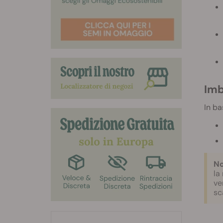
Imb
In ba
No
la
ve
sc