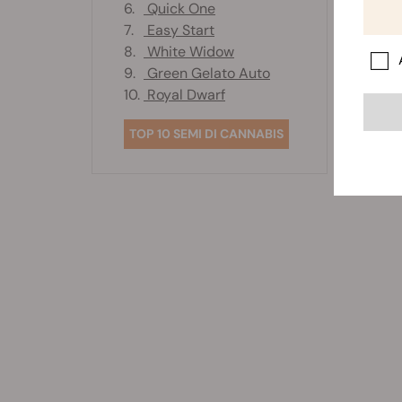
6.
Quick One
7.
Easy Start
8.
White Widow
9.
Green Gelato Auto
10.
Royal Dwarf
TOP 10 SEMI DI CANNABIS