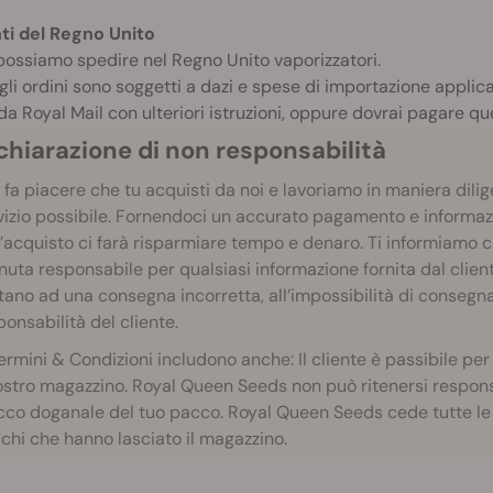
nti del Regno Unito
ossiamo spedire nel Regno Unito vaporizzatori.
 gli ordini sono soggetti a dazi e spese di importazione applic
da Royal Mail con ulteriori istruzioni, oppure dovrai pagare q
ichiarazione di non responsabilità
 fa piacere che tu acquisti da noi e lavoriamo in maniera diligen
vizio possibile. Fornendoci un accurato pagamento e informa
l’acquisto ci farà risparmiare tempo e denaro. Ti informiamo
enuta responsabile per qualsiasi informazione fornita dal client
tano ad una consegna incorretta, all’impossibilità di consegna
ponsabilità del cliente.
Termini & Condizioni includono anche: Il cliente è passibile per
nostro magazzino. Royal Queen Seeds non può ritenersi responsa
cco doganale del tuo pacco. Royal Queen Seeds cede tutte le r
chi che hanno lasciato il magazzino.