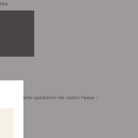
eto
non effettuiamo spedizioni nel vostro Paese -