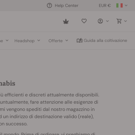
EUR €
Help Center
Saved
items
Guida alla coltivazione
ne
Headshop
Offerte
nabis
iù efficienti e discreti attualmente disponibili.
 puntualmente, fare attenzione alle esigenze di
 semi vengono spediti dal nostro magazzino in
n indirizzo di destinazione valido (reale),
con successo.
to il mondo. Prima di ordinare, vi preghiamo di