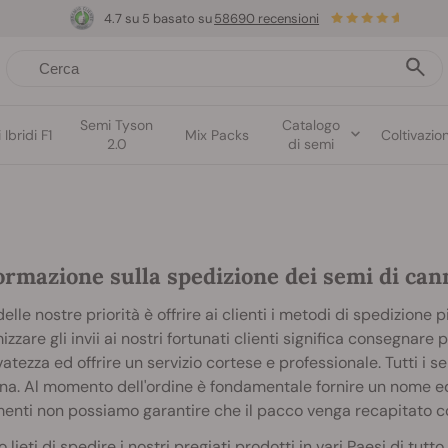
4.7 su 5 basato su
58690 recensioni
Semi Tyson
Catalogo
Ibridi F1
Mix Packs
Coltivazio
2.0
di semi
ormazione sulla spedizione dei semi di can
elle nostre priorità è offrire ai clienti i metodi di spedizione p
izzare gli invii ai nostri fortunati clienti significa consegnare
vatezza ed offrire un servizio cortese e professionale. Tutti i
a. Al momento dell'ordine è fondamentale fornire un nome ed u
menti non possiamo garantire che il pacco venga recapitato 
 lieti di spedire i nostri pregiati prodotti in vari Paesi di tut