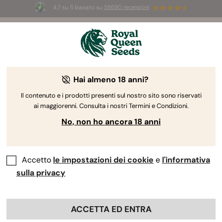
4.7 su 5 basato su
58690 recensioni
🎁
3 semi White Widow Auto
GRATIS per i
primi 100 che usano il codice
AUGUST26 🌿
Hai almeno 18 anni?
Il contenuto e i prodotti presenti sul nostro sito sono riservati
ai maggiorenni. Consulta i nostri Termini e Condizioni.
No, non ho ancora 18 anni
Accetto
le impostazioni dei cookie
e
l'informativa
sulla privacy
ACCETTA ED ENTRA