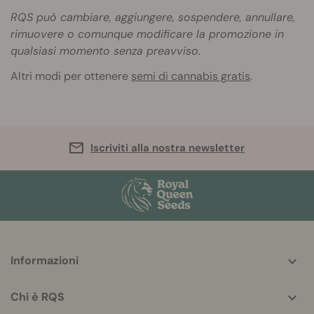
RQS può cambiare, aggiungere, sospendere, annullare,
rimuovere o comunque modificare la promozione in
qualsiasi momento senza preavviso.
Altri modi per ottenere
semi di cannabis gratis
.
Iscriviti alla nostra newsletter
More
Informazioni
helpful
info
Chi è RQS