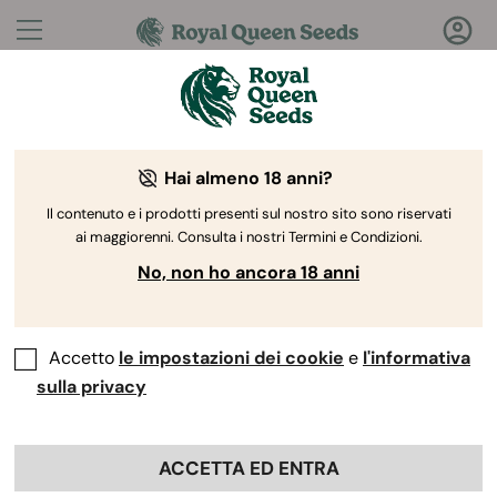
Domande?
Risposte!
Hai almeno 18 anni?
Benvenuto nel Royal Queen Seeds Help Center
Il contenuto e i prodotti presenti sul nostro sito sono riservati
ai maggiorenni. Consulta i nostri Termini e Condizioni.
No, non ho ancora 18 anni
Accetto
le impostazioni dei cookie
e
l'informativa
Help Center
>
Collaborazioni
>
Back
sulla privacy
Dove posso ottenere assistenza
ACCETTA ED ENTRA
se ho problemi con il mio