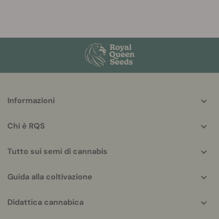
More
Informazioni
helpful
info
Chi è RQS
Tutto sui semi di cannabis
Guida alla coltivazione
Didattica cannabica