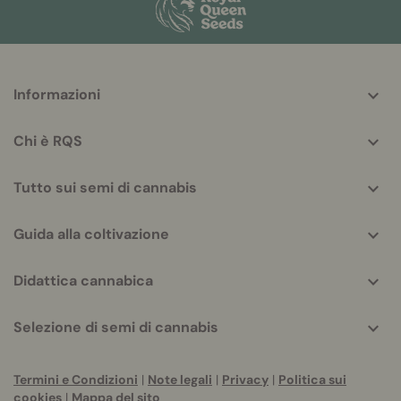
More
Informazioni
helpful
info
Chi è RQS
Tutto sui semi di cannabis
Guida alla coltivazione
Didattica cannabica
Selezione di semi di cannabis
Termini e Condizioni
|
Note legali
|
Privacy
|
Politica sui
cookies
|
Mappa del sito