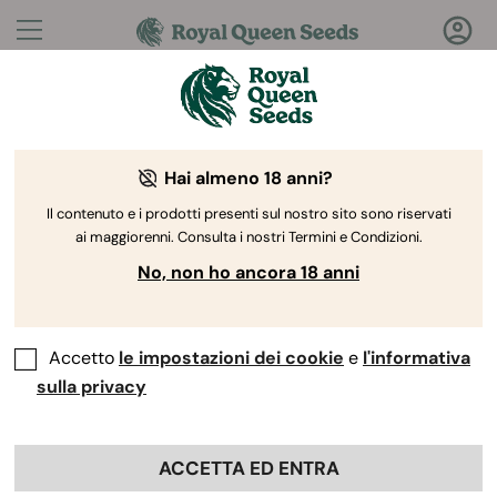
Domande?
Risposte!
Hai almeno 18 anni?
Benvenuto nel Royal Queen Seeds Help Center
Il contenuto e i prodotti presenti sul nostro sito sono riservati
ai maggiorenni. Consulta i nostri Termini e Condizioni.
No, non ho ancora 18 anni
Accetto
le impostazioni dei cookie
e
l'informativa
Help Center
>
Prodotto e
Back
Coltivazione
>
Coltivazione
sulla privacy
Avanzata
ACCETTA ED ENTRA