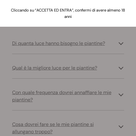
Coltivazione Avanzata
Cliccando su “ACCETTA ED ENTRA”, confermi di avere almeno 18
Risolvi problemi di coltivazione oltre le basi
anni
Di quanta luce hanno bisogno le piantine?
Qual è la migliore luce per le piantine?
Con quale frequenza dovrei annaffiare le mie
piantine?
Cosa dovrei fare se le mie piantine si
allungano troppo?