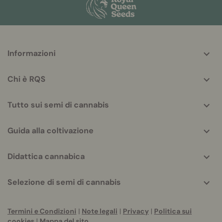
More
Informazioni
helpful
info
Chi è RQS
Tutto sui semi di cannabis
Guida alla coltivazione
Didattica cannabica
Selezione di semi di cannabis
Termini e Condizioni
|
Note legali
|
Privacy
|
Politica sui
cookies
|
Mappa del sito