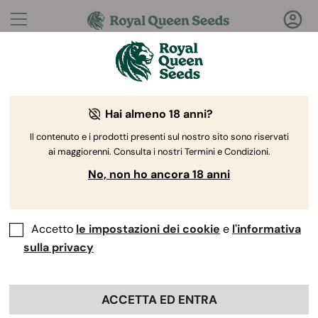
Domande?
Risposte!
Hai almeno 18 anni?
Benvenuto nel Royal Queen Seeds Help Center
Il contenuto e i prodotti presenti sul nostro sito sono riservati
ai maggiorenni. Consulta i nostri Termini e Condizioni.
No, non ho ancora 18 anni
Accetto
le impostazioni dei cookie
e
l'informativa
Help Center
>
Prodotto e
Back
Coltivazione
>
Genetica
>
sulla privacy
I semi di Royal Queen Seeds
ACCETTA ED ENTRA
sono testati?