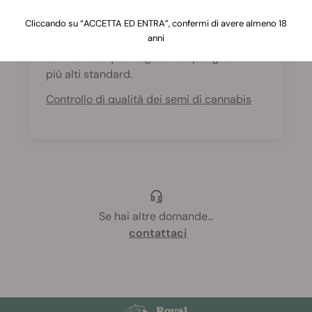
Tutti i nostri lotti di semi vengono
Cliccando su “ACCETTA ED ENTRA”, confermi di avere almeno 18
anni
sottoposti a rigorosi test di vitalità, vigore e
controllo di qualità generale per garantire i
più alti standard.
Controllo di qualità dei semi di cannabis
Se hai altre domande
...
contattaci