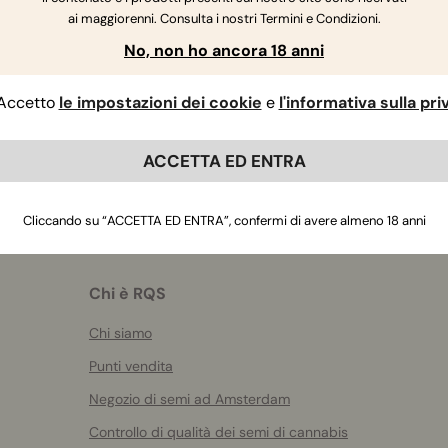
ai maggiorenni. Consulta i nostri Termini e Condizioni.
Se hai altre domande
,
contattaci
No, non ho ancora 18 anni
Accetto
le impostazioni dei cookie
e
l'informativa sulla pr
ACCETTA ED ENTRA
Cliccando su “ACCETTA ED ENTRA”, confermi di avere almeno 18 anni
Chi è RQS
Chi siamo
Punti vendita
Negozio di semi ad Amsterdam
Controllo di qualità dei semi di cannabis