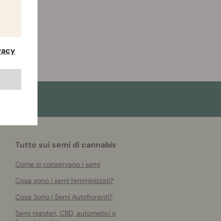
ivacy
Tutto sui semi di cannabis
Come si conservano i semi
Cosa sono i semi femminizzati?
Cosa Sono i Semi Autofiorenti?
Semi regolari, CBD, automatici e