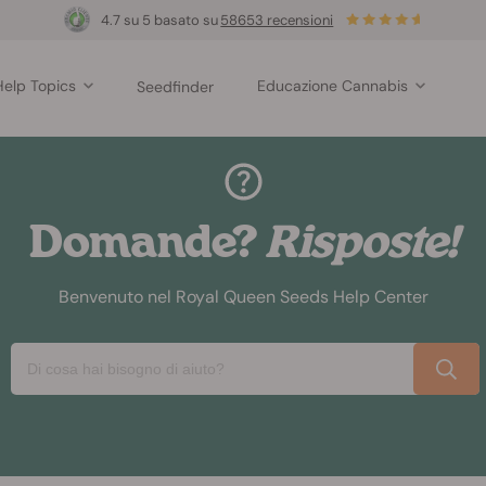
4.7 su 5 basato su
58653 recensioni
Help Topics
Educazione Cannabis
Seedfinder
Domande?
Risposte!
Benvenuto nel Royal Queen Seeds Help Center