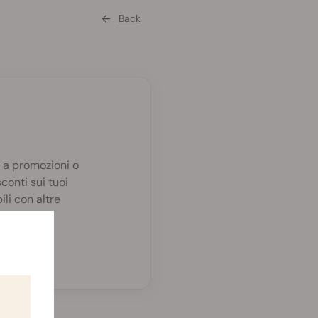
Back
e a promozioni o
conti sui tuoi
li con altre