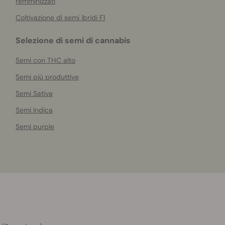
femminizzati
Coltivazione di semi ibridi F1
Selezione di semi di cannabis
Semi con THC alto
Semi più produttive
Semi Sativa
Semi Indica
Semi purple