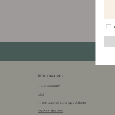
More
Informazioni
helpful
info
Il tuo account
FAQ
Informazione sulla spedizione
Politica dei Resi