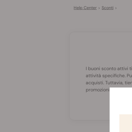
Help Center
Sconti
>
>
I buoni sconto attivi 
attività specifiche. P
acquisti. Tuttavia, t
promozioni o sconti i