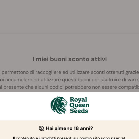
I miei buoni sconto attivi
ti permettono di raccogliere ed utilizzare sconti ottenuti grazi
uoi accumulare ed utilizzare questi buoni per usufruire di vari s
ieni presente che alcuni codici potrebbero non essere compatibi
n corso.
Hai almeno 18 anni?
Il contenuto e i prodotti presenti sul nostro sito sono riservati