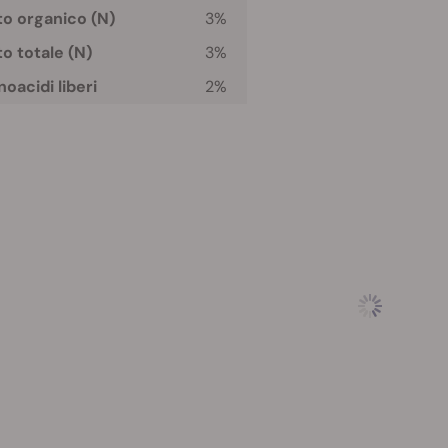
o organico (N)
3%
o totale (N)
3%
oacidi liberi
2%