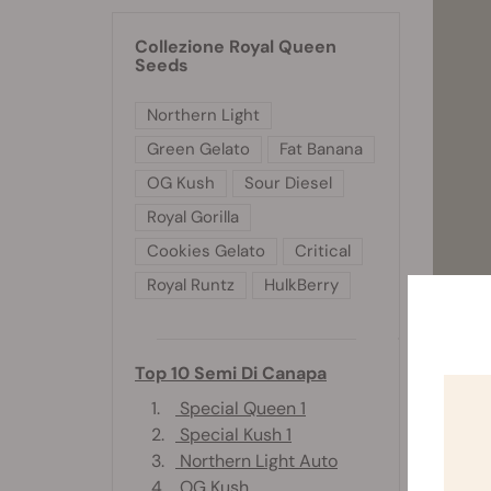
Collezione Royal Queen
Seeds
Northern Light
Green Gelato
Fat Banana
OG Kush
Sour Diesel
Royal Gorilla
Cookies Gelato
Critical
Royal Runtz
HulkBerry
Dopo an
cui le 
Fertili
Top 10 Semi Di Canapa
1.
Special Queen 1
Con un 
2.
Special Kush 1
azoto, 
3.
Northern Light Auto
varietà
4.
OG Kush