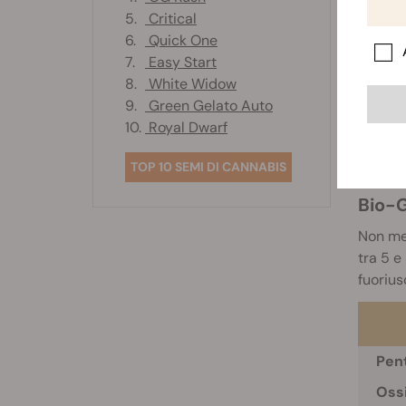
miglior
5.
Critical
favoris
6.
Quick One
7.
Easy Start
Come 
8.
White Widow
1. Agit
9.
Green Gelato Auto
2. Aggi
10.
Royal Dwarf
3. Mes
4. Appl
TOP 10 SEMI DI CANNABIS
Bio-G
Non mes
tra 5 e
fuorius
Pent
Ossi