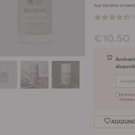
tuo terreno creando
(1
€ 10.50
Avvisami
disponib
Ho letto 
ricevere 
AGGIUNGI