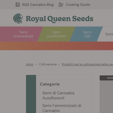
RQS Cannabis Blog
Cooking Guide
Semi
Semi
Semi
Semi 
femminizzati
autofiorenti
CBD
Inizio
>
Coltivazione
>
Prodotti per la coltivazione della c
Categorie
Semi di Cannabis
Autofiorenti
Semi Femminizzati di
Cannabis