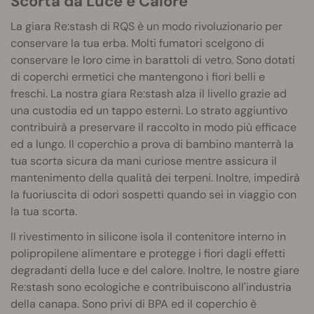
Scorta da Luce e Calore
La giara Re:stash di RQS è un modo rivoluzionario per
conservare la tua erba. Molti fumatori scelgono di
conservare le loro cime in barattoli di vetro. Sono dotati
di coperchi ermetici che mantengono i fiori belli e
freschi. La nostra giara Re:stash alza il livello grazie ad
una custodia ed un tappo esterni. Lo strato aggiuntivo
contribuirà a preservare il raccolto in modo più efficace
ed a lungo. Il coperchio a prova di bambino manterrà la
tua scorta sicura da mani curiose mentre assicura il
mantenimento della qualità dei terpeni. Inoltre, impedirà
la fuoriuscita di odori sospetti quando sei in viaggio con
la tua scorta.
Il rivestimento in silicone isola il contenitore interno in
polipropilene alimentare e protegge i fiori dagli effetti
degradanti della luce e del calore. Inoltre, le nostre giare
Re:stash sono ecologiche e contribuiscono all'industria
della canapa. Sono privi di BPA ed il coperchio è