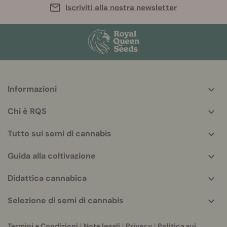
Iscriviti alla nostra newsletter
Informazioni
More
helpful
Chi è RQS
info
Tutto sui semi di cannabis
Guida alla coltivazione
Didattica cannabica
Selezione di semi di cannabis
Termini e Condizioni
|
Note legali
|
Privacy
|
Politica sui