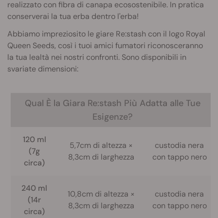
realizzato con fibra di canapa ecosostenibile. In pratica
conserverai la tua erba dentro l'erba!
Abbiamo impreziosito le giare Re:stash con il logo Royal
Queen Seeds, così i tuoi amici fumatori riconosceranno
la tua lealtà nei nostri confronti. Sono disponibili in
svariate dimensioni:
Qual È la Giara Re:stash Più Adatta alle Tue
Esigenze?
120 ml
5,7cm di altezza ×
custodia nera
(7g
8,3cm di larghezza
con tappo nero
circa)
240 ml
10,8cm di altezza ×
custodia nera
(14r
8,3cm di larghezza
con tappo nero
circa)