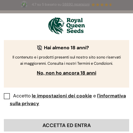
4.7 su 5 basato su
58690 recensioni
🎁
3 semi White Widow Auto
GRATIS per i
primi 100 che usano il codice
AUGUST26 🌿
Hai almeno 18 anni?
Il contenuto e i prodotti presenti sul nostro sito sono riservati
ai maggiorenni. Consulta i nostri Termini e Condizioni.
No, non ho ancora 18 anni
Accetto
le impostazioni dei cookie
e
l'informativa
sulla privacy
ACCETTA ED ENTRA