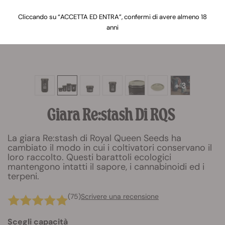
Cliccando su “ACCETTA ED ENTRA”, confermi di avere almeno 18
anni
+ 3
Giara Re:stash Di RQS
La giara Re:stash di Royal Queen Seeds ha
cambiato il modo in cui i coltivatori conservano il
loro raccolto. Questi barattoli ecologici
mantengono intatti il sapore, i cannabinoidi ed i
terpeni.
(75)
Scrivere una recensione
Scegli capacità