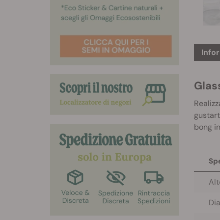
Info
Glas
Realizz
gustart
bong in
Spe
Alt
Di