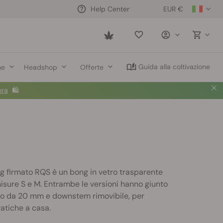
EUR €
Help Center
Saved
items
Guida alla coltivazione
ne
Headshop
Offerte
ora
🛍️
ng firmato RQS è un bong in vetro trasparente
misure S e M. Entrambe le versioni hanno giunto
llo da 20 mm e downstem rimovibile, per
ratiche a casa.