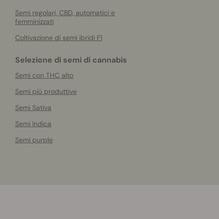
Semi regolari, CBD, automatici e
femminizzati
Coltivazione di semi ibridi F1
Selezione di semi di cannabis
Semi con THC alto
Semi più produttive
Semi Sativa
Semi Indica
Semi purple