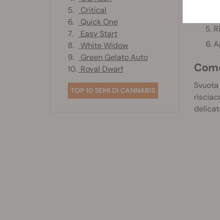
5.
Critical
A
6.
Quick One
R
7.
Easy Start
A
8.
White Widow
9.
Green Gelato Auto
Come
10.
Royal Dwarf
Svuota 
TOP 10 SEMI DI CANNABIS
risciac
delicat