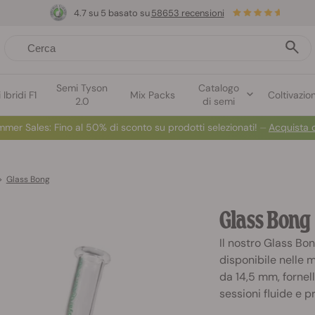
4.7 su 5 basato su
58653 recensioni
Semi Tyson
Catalogo
Ibridi F1
Mix Packs
Coltivazio
2.0
di semi
mmer Sales:
Fino al 50% di sconto su prodotti selezionati! ⏤
Acquista 
>
Glass Bong
Glass Bong
Il nostro Glass Bo
disponibile nelle 
da 14,5 mm, forne
sessioni fluide e p