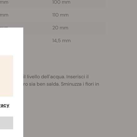
 mm
100 mm
5 mm
110 mm
 mm
20 mm
,5 mm
14,5 mm
sotto il livello dell'acqua. Inserisci il
rte in vetro sia ben salda. Sminuzza i fiori in
ivacy