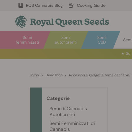
RQS Cannabis Blog
Cooking Guide
Semi
Semi
Semi
Semi 
femminizzati
autofiorenti
CBD
☀️
S
u
Inizio
>
Headshop
>
Accessori e gadget a tema cannabis
Categorie
Semi di Cannabis
Autofiorenti
Semi Femminizzati di
Cannabis