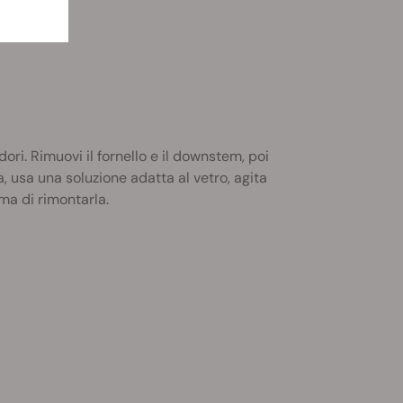
ri. Rimuovi il fornello e il downstem, poi
, usa una soluzione adatta al vetro, agita
ma di rimontarla.