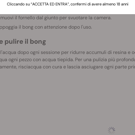
Cliccando su “ACCETTA ED ENTRA”, confermi di avere almeno 18 anni
ccendi il bordo dei fiori mentre aspiri delicatamente.
imuovi il fornello dal giunto per svuotare la camera.
ppoggia il bong con attenzione dopo l'uso.
 pulire il bong
l'acqua dopo ogni sessione per ridurre accumuli di resina e odo
qua ogni pezzo con acqua tiepida. Per una pulizia più profonda
amente, risciacqua con cura e lascia asciugare ogni parte pri