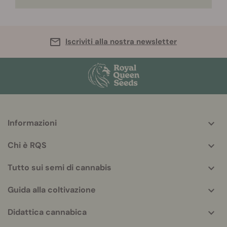
Iscriviti alla nostra newsletter
Informazioni
More
helpful
Chi è RQS
info
Tutto sui semi di cannabis
Guida alla coltivazione
Didattica cannabica