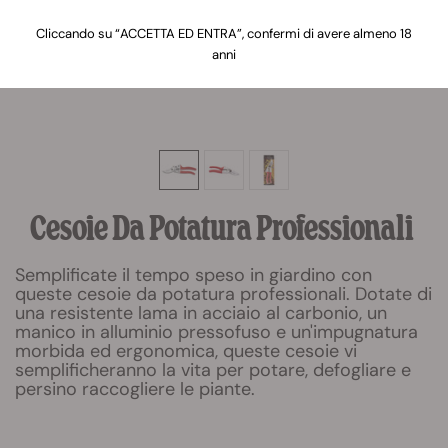
Cliccando su “ACCETTA ED ENTRA”, confermi di avere almeno 18
anni
Cesoie Da Potatura Professionali
Semplificate il tempo speso in giardino con
queste cesoie da potatura professionali. Dotate di
una resistente lama in acciaio al carbonio, un
manico in alluminio pressofuso e un'impugnatura
morbida ed ergonomica, queste cesoie vi
semplificheranno la vita per potare, defogliare e
persino raccogliere le piante.