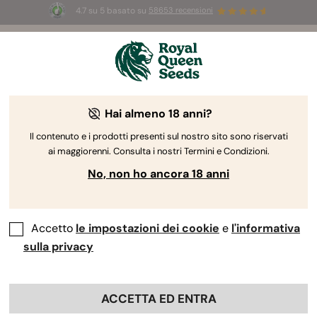
4.7 su 5 basato su
58653 recensioni
☀️
Summer Sales:
Fino al 50% di sconto
su prodotti selezionati! ⏤
Acquista ora
🛍️
Hai almeno 18 anni?
Il contenuto e i prodotti presenti sul nostro sito sono riservati
ai maggiorenni. Consulta i nostri Termini e Condizioni.
No, non ho ancora 18 anni
Accetto
le impostazioni dei cookie
e
l'informativa
sulla privacy
ACCETTA ED ENTRA