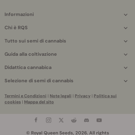
Informazioni
More
helpful
Chi è RQS
info
Tutto sui semi di cannabis
Guida alla coltivazione
Didattica cannabica
Selezione di semi di cannabis
Termini e Condizioni
|
Note legali
|
Privacy
|
Politica sui
cookies
|
Mappa del sito
© Royal Queen Seeds, 2026. All rights