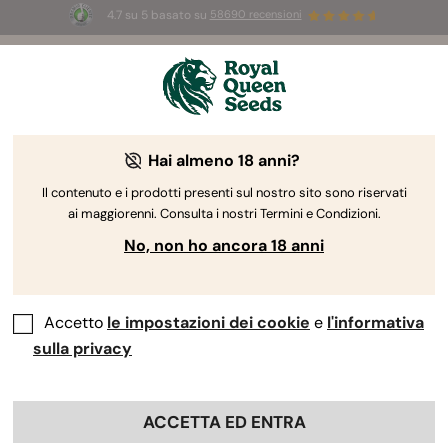
4.7 su 5 basato su
58690 recensioni
🎁
3 semi White Widow Auto
GRATIS per i
primi 100 che usano il codice
AUGUST26 🌿
Hai almeno 18 anni?
Il contenuto e i prodotti presenti sul nostro sito sono riservati
ai maggiorenni. Consulta i nostri Termini e Condizioni.
No, non ho ancora 18 anni
Accetto
le impostazioni dei cookie
e
l'informativa
sulla privacy
ACCETTA ED ENTRA