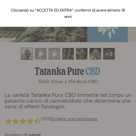
Cliccando su “ACCETTA ED ENTRA”, confermi di avere almeno 18
anni
+ 5
Tatanka Pure
CBD
Elixir Vitae x Medical CBD
La varietà Tatanka Pure CBD immette nel corpo un
pesante carico di cannabidiolo che determina una
serie di effetti fisiologici.
(153)
Scrivere una recensione
Numero di
semi
: