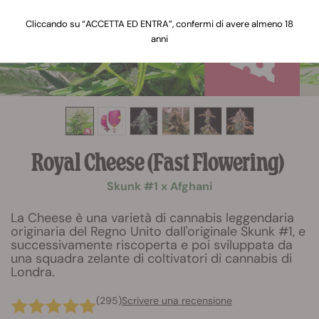
Cliccando su “ACCETTA ED ENTRA”, confermi di avere almeno 18
anni
Royal Cheese (Fast Flowering)
Skunk #1 x Afghani
La Cheese è una varietà di cannabis leggendaria
originaria del Regno Unito dall'originale Skunk #1, e
successivamente riscoperta e poi sviluppata da
una squadra zelante di coltivatori di cannabis di
Londra.
(295)
Scrivere una recensione