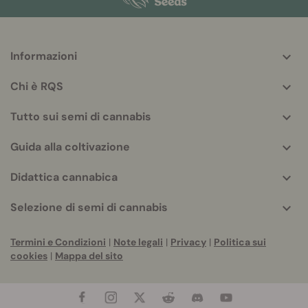
Informazioni
More
helpful
Chi è RQS
info
Tutto sui semi di cannabis
Guida alla coltivazione
Didattica cannabica
Selezione di semi di cannabis
Termini e Condizioni
|
Note legali
|
Privacy
|
Politica sui
cookies
|
Mappa del sito