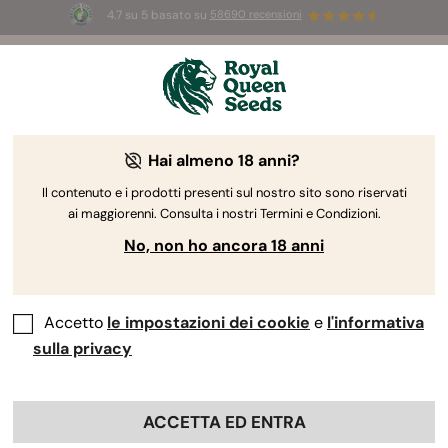
4.7 su 5 basato su
58690 recensioni
🎁
3 semi White Widow Auto
GRATIS per i
primi 100 che usano il codice
AUGUST26 🌿
Hai almeno 18 anni?
Il contenuto e i prodotti presenti sul nostro sito sono riservati
ai maggiorenni. Consulta i nostri Termini e Condizioni.
No, non ho ancora 18 anni
Accetto
le impostazioni dei cookie
e
l'informativa
sulla privacy
ACCETTA ED ENTRA