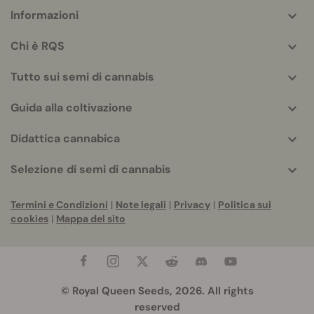
Informazioni
More
helpful
Chi è RQS
info
Tutto sui semi di cannabis
Guida alla coltivazione
Didattica cannabica
Selezione di semi di cannabis
Termini e Condizioni
|
Note legali
|
Privacy
|
Politica sui
cookies
|
Mappa del sito
© Royal Queen Seeds, 2026. All rights
reserved