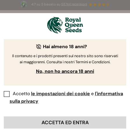
4.7 su 5 basato su
58744 recensioni
🎁
3 semi White Widow Auto
GRATIS per i
primi 100 che usano il codice
AUGUST26 🌿
Hai almeno 18 anni?
Il contenuto e i prodotti presenti sul nostro sito sono riservati
ai maggiorenni. Consulta i nostri Termini e Condizioni.
No, non ho ancora 18 anni
Accetto
le impostazioni dei cookie
e
l'informativa
sulla privacy
ACCETTA ED ENTRA