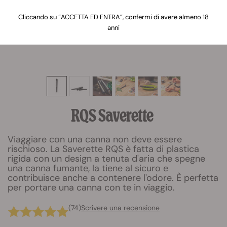
Cliccando su “ACCETTA ED ENTRA”, confermi di avere almeno 18
anni
RQS Saverette
Viaggiare con una canna non deve essere
rischioso. La Saverette RQS è fatta di plastica
rigida con un design a tenuta d'aria che spegne
una canna fumante, la tiene al sicuro e
contribuisce anche a contenere l'odore. È perfetta
per portare una canna con te in viaggio.
(74)
Scrivere una recensione