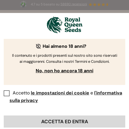
4.7 su 5 basato su
58690 recensioni
🎁
3 semi White Widow Auto
GRATIS per i
primi 100 che usano il codice
AUGUST26 🌿
Hai almeno 18 anni?
Il contenuto e i prodotti presenti sul nostro sito sono riservati
ai maggiorenni. Consulta i nostri Termini e Condizioni.
No, non ho ancora 18 anni
Accetto
le impostazioni dei cookie
e
l'informativa
sulla privacy
ACCETTA ED ENTRA