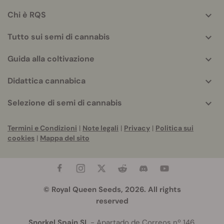
helpful
Chi è RQS
info
Tutto sui semi di cannabis
Guida alla coltivazione
Didattica cannabica
Selezione di semi di cannabis
Termini e Condizioni
|
Note legali
|
Privacy
|
Politica sui
cookies
|
Mappa del sito
© Royal Queen Seeds, 2026. All rights
reserved
Snorkel Spain SL
- Apartado de Correos nº 146,