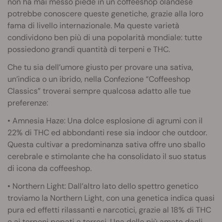
non ha mai messo piede in un coffeeshop olandese
potrebbe conoscere queste genetiche, grazie alla loro
fama di livello internazionale. Ma queste varietà
condividono ben più di una popolarità mondiale: tutte
possiedono grandi quantità di terpeni e THC.
Che tu sia dell’umore giusto per provare una sativa,
un’indica o un ibrido, nella Confezione “Coffeeshop
Classics” troverai sempre qualcosa adatto alle tue
preferenze:
• Amnesia Haze: Una dolce esplosione di agrumi con il
22% di THC ed abbondanti rese sia indoor che outdoor.
Questa cultivar a predominanza sativa offre uno sballo
cerebrale e stimolante che ha consolidato il suo status
di icona da coffeeshop.
• Northern Light: Dall’altro lato dello spettro genetico
troviamo la Northern Light, con una genetica indica quasi
pura ed effetti rilassanti e narcotici, grazie al 18% di THC
e ai terpeni pepati e terrosi. Una delle più amate dagli