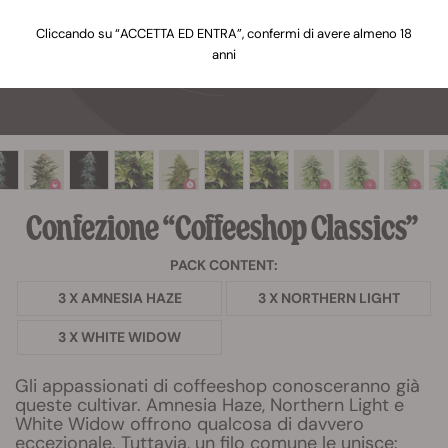
Cliccando su “ACCETTA ED ENTRA”, confermi di avere almeno 18
anni
Confezione “Coffeeshop Classics”
PACK CONTENT:
3 X AMNESIA HAZE
3 X NORTHERN LIGHT
3 X WHITE WIDOW
Gli appassionati di coffeeshop conosceranno già
queste cultivar. Amnesia Haze, Northern Light e
White Widow offrono qualcosa di davvero
eccezionale. Tuttavia, un filo comune le unisce: