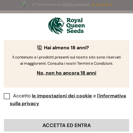
4.7 su 5 basato su
58690 recensioni
🎁
3 semi White Widow Auto
GRATIS per i
primi 100 che usano il codice
AUGUST26 🌿
Hai almeno 18 anni?
Il contenuto e i prodotti presenti sul nostro sito sono riservati
ai maggiorenni. Consulta i nostri Termini e Condizioni.
No, non ho ancora 18 anni
Accetto
le impostazioni dei cookie
e
l'informativa
sulla privacy
ACCETTA ED ENTRA