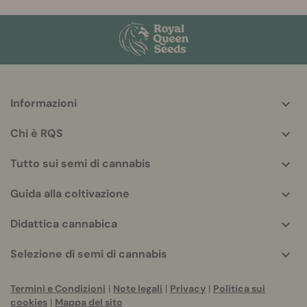
Informazioni
More
helpful
Chi è RQS
info
Tutto sui semi di cannabis
Guida alla coltivazione
Didattica cannabica
Selezione di semi di cannabis
Termini e Condizioni
|
Note legali
|
Privacy
|
Politica sui
cookies
|
Mappa del sito