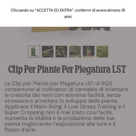
Cliccando su “ACCETTA ED ENTRA”, confermi di avere almeno 18
anni
Clip Per Piante Per Piegatura LST
Le Clip per Piante per Piegatura LST di RQS
consentono ai coltivatori di cannabis di orientare
la crescita dei rami con estrema facilità, senza
stressare o arrestare lo sviluppo delle piante.
Applicare il Main-lining, il Low Stress Training e il
Super Cropping non è mai stato così facile.
Aumenta la vitalità e la produzione delle tue
piante migliorando l’esposizione alla luce e il
flusso d’aria.