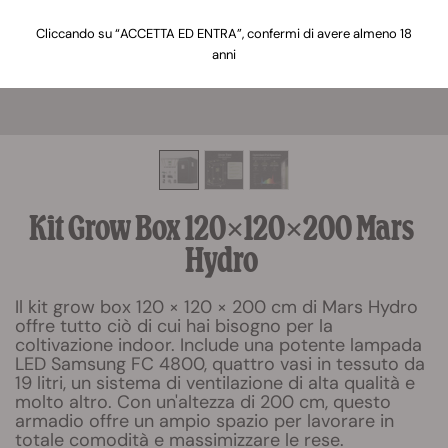
Cliccando su “ACCETTA ED ENTRA”, confermi di avere almeno 18
anni
Kit Grow Box 120×120×200 Mars
Hydro
Il kit grow box 120 × 120 × 200 cm di Mars Hydro
offre tutto ciò di cui hai bisogno per la
coltivazione indoor. Include una potente lampada
LED Samsung FC 4800, quattro vasi in tessuto da
19 litri, un sistema di ventilazione di alta qualità e
molto altro. Con un'altezza di 200 cm, questo
armadio offre un ampio spazio per lavorare in
totale comodità e massimizzare le rese.