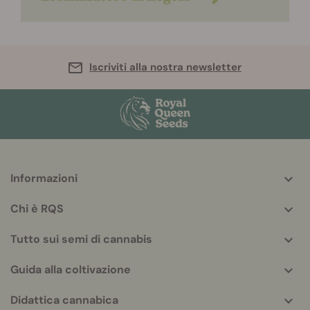
Iscriviti alla nostra newsletter
Informazioni
More
helpful
Chi è RQS
info
Tutto sui semi di cannabis
Guida alla coltivazione
Didattica cannabica