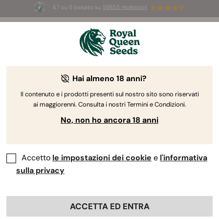
4.7 su 5 basato su
58653 recensioni
☀️
Summer Sales:
Fino al 50% di sconto
su prodotti selezionati! ⏤
Acquista ora
🛍️
Hai almeno 18 anni?
Il contenuto e i prodotti presenti sul nostro sito sono riservati
ai maggiorenni. Consulta i nostri Termini e Condizioni.
No, non ho ancora 18 anni
Accetto
le impostazioni dei cookie
e
l'informativa
sulla privacy
ACCETTA ED ENTRA