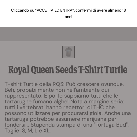
Cliccando su “ACCETTA ED ENTRA”, confermi di avere almeno 18
anni
Royal Queen Seeds T-Shirt Turtle
T-shirt Turtle della RQS: Può crescere ovunque.
Beh, probabilmente non nell'ambiente qui
rappresentato. E poi lo sappiamo tutti che le
tartarughe fumano alghe! Nota a margine seria:
tutti i vertebrati hanno recettori di THC che
possono utilizzare per procurarsi gioia. Anche una
tartaruga potrebbe assumere marijuana per
fondersi... Stupenda stampa di una "Tortuga Bud".
Taglie S, M, L e XL.