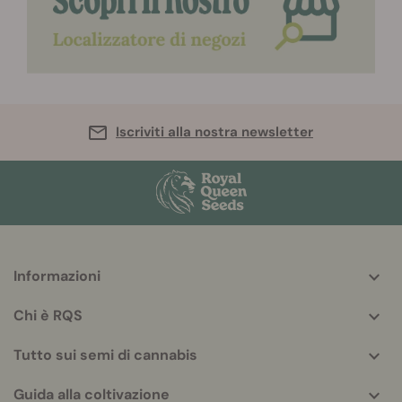
Iscriviti alla nostra newsletter
Informazioni
More
helpful
Chi è RQS
info
Tutto sui semi di cannabis
Guida alla coltivazione