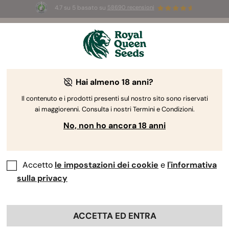
4.7 su 5 basato su
58690 recensioni
🎁
3 semi White Widow Auto
GRATIS per i
primi 100 che usano il codice
AUGUST26 🌿
Hai almeno 18 anni?
Il contenuto e i prodotti presenti sul nostro sito sono riservati
ai maggiorenni. Consulta i nostri Termini e Condizioni.
No, non ho ancora 18 anni
Accetto
le impostazioni dei cookie
e
l'informativa
sulla privacy
ACCETTA ED ENTRA