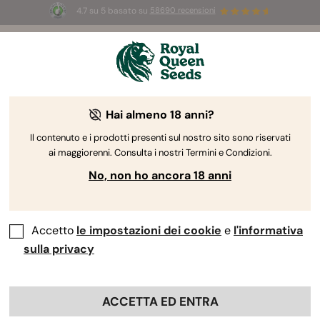
4.7 su 5 basato su
58690 recensioni
☀️
Summer Sales:
Fino al 50% di sconto
su prodotti selezionati! ⏤
Acquista ora
🛍️
Hai almeno 18 anni?
Il contenuto e i prodotti presenti sul nostro sito sono riservati
ai maggiorenni. Consulta i nostri Termini e Condizioni.
No, non ho ancora 18 anni
Accetto
le impostazioni dei cookie
e
l'informativa
sulla privacy
ACCETTA ED ENTRA