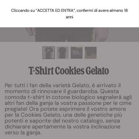
Cliccando su “ACCETTA ED ENTRA”, confermi di avere almeno 18
anni
T-Shirt Cookies Gelato
Per tutti i fan della varietà Gelato, è arrivato il
momento di rinnovare il guardaroba. Questa
comoda t-shirt in cotone biologico segnalerà agli
altri fan della ganja la vostra passione per le cime
pregiate! Ora potete esprimere il vostro amore
per la Cookies Gelato, una delle genetiche più
potenti e saporite del nostro catalogo, senza
dichiarare apertamente la vostra inclinazione
verso la ganja.