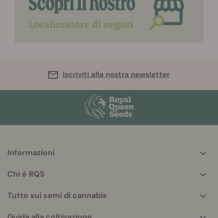
Iscriviti alla nostra newsletter
Informazioni
More
helpful
Chi è RQS
info
Tutto sui semi di cannabis
Guida alla coltivazione