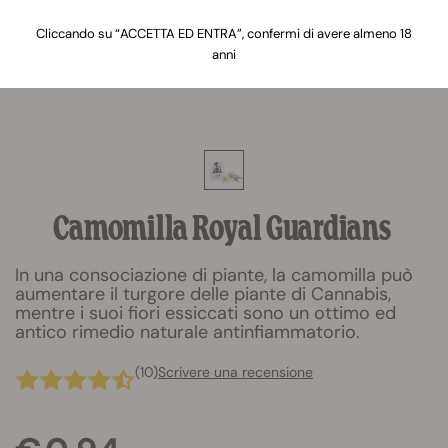
Cliccando su “ACCETTA ED ENTRA”, confermi di avere almeno 18
anni
Camomilla Royal Guardians
In una consociazione di piante, la camomilla può
aumentare il turgore delle piante di Cannabis,
mentre i suoi fiori essiccati sono un ottimo ed
antico rimedio naturale antinfiammatorio.
(10)
Scrivere una recensione