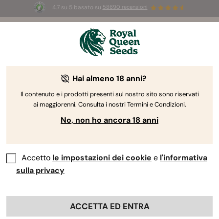
4.7 su 5 basato su
58690 recensioni
☀️
Summer Sales:
Fino al 50% di sconto
su prodotti selezionati! ⏤
Acquista ora
🛍️
Hai almeno 18 anni?
Il contenuto e i prodotti presenti sul nostro sito sono riservati
ai maggiorenni. Consulta i nostri Termini e Condizioni.
No, non ho ancora 18 anni
Accetto
le impostazioni dei cookie
e
l'informativa
sulla privacy
ACCETTA ED ENTRA