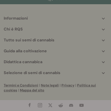
Informazioni
More
helpful
Chi è RQS
info
Tutto sui semi di cannabis
Guida alla coltivazione
Didattica cannabica
Selezione di semi di cannabis
Termini e Condizioni
|
Note legali
|
Privacy
|
Politica sui
cookies
|
Mappa del sito