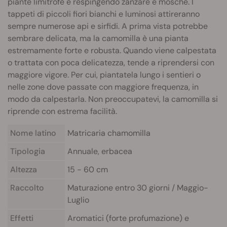
piante limitrofe e respingendo zanzare e mosche. I
tappeti di piccoli fiori bianchi e luminosi attireranno
sempre numerose api e sirfidi. A prima vista potrebbe
sembrare delicata, ma la camomilla è una pianta
estremamente forte e robusta. Quando viene calpestata
o trattata con poca delicatezza, tende a riprendersi con
maggiore vigore. Per cui, piantatela lungo i sentieri o
nelle zone dove passate con maggiore frequenza, in
modo da calpestarla. Non preoccupatevi, la camomilla si
riprende con estrema facilità.
Nome latino
Matricaria chamomilla
Tipologia
Annuale, erbacea
Altezza
15 - 60 cm
Raccolto
Maturazione entro 30 giorni / Maggio-
Luglio
Effetti
Aromatici (forte profumazione) e