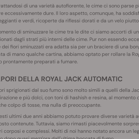
rattandosi di una varietà autofiorente, le cime ci sono parse 
e eccessivamente dure. Il loro aspetto, comunque, ha soddisfatt
ggianti e verdi, ricoperte da riflessi dorati e da un velo piuttos
mento di sminuzzare le cime tra le dite ci siamo accorti di un
ionati dagli strati più interni delle cime. Pur non essendo ec
e dei fiori sminuzzati era adatta sia per un braciere di una 
ta di mano qualche cartina, abbiamo optato per rollare la Ro
o prontamente preparati a fumare.
SAPORI DELLA ROYAL JACK AUTOMATIC
ori sprigionati dal suo fumo sono molto simili a quelli della Ja
pirazione e più dolci, con toni di hashish e resina, al momento d
he colpo di tosse, ma nulla di preoccupante.
esti ultimi due anni abbiamo potuto provare diverse varietà au
osto contenute. Tuttavia, siamo rimasti piacevolmente sorpres
i corposi e complessi. Molti di noi hanno notato ancora un l
o dopo quasi mezz'ora dall'ultima boccata di fumo.