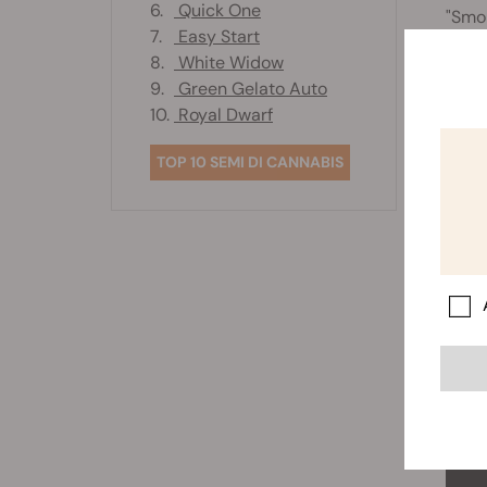
6.
Quick One
"Smo
7.
Easy Start
8.
White Widow
9.
Green Gelato Auto
10.
Royal Dwarf
TOP 10 SEMI DI CANNABIS