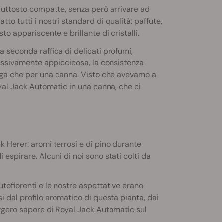
piuttosto compatte, senza però arrivare ad
o tutti i nostri standard di qualità: paffute,
to appariscente e brillante di cristalli.
a seconda raffica di delicati profumi,
cessivamente appiccicosa, la consistenza
bonga che per una canna. Visto che avevamo a
yal Jack Automatic in una canna, che ci
ck Herer: aromi terrosi e di pino durante
i espirare. Alcuni di noi sono stati colti da
tofiorenti e le nostre aspettative erano
i dal profilo aromatico di questa pianta, dai
eggero sapore di Royal Jack Automatic sul