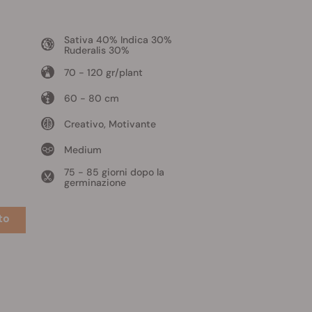
Sativa 40% Indica 30%
Ruderalis 30%
70 - 120 gr/plant
60 - 80 cm
Creativo, Motivante
Medium
75 - 85 giorni dopo la
germinazione
to