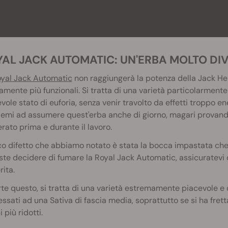
OYAL JACK AUTOMATIC: UN'ERBA MOLTO DI
yal Jack Automatic
non raggiungerà la potenza della Jack Here
amente più funzionali. Si tratta di una varietà particolarment
vole stato di euforia, senza venir travolto da effetti troppo 
emi ad assumere quest'erba anche di giorno, magari provando
ato prima e durante il lavoro.
co difetto che abbiamo notato è stata la bocca impastata che 
te decidere di fumare la Royal Jack Automatic, assicuratevi 
rita.
te questo, si tratta di una varietà estremamente piacevole e 
essati ad una Sativa di fascia media, soprattutto se si ha fret
 più ridotti.