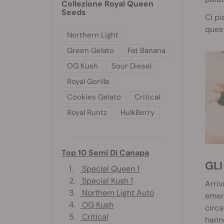
Collezione Royal Queen
Seeds
Ci p
quest
Northern Light
Green Gelato
Fat Banana
OG Kush
Sour Diesel
Royal Gorilla
Cookies Gelato
Critical
Royal Runtz
HulkBerry
Top 10 Semi Di Canapa
G
1.
Special Queen 1
2.
Special Kush 1
Arriv
3.
Northern Light Auto
emers
4.
OG Kush
circa
5.
Critical
hanno