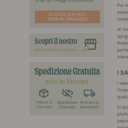
Pur t
esser
tonde
Al mo
sprig
final
porta
siam
I 
I sap
l'ins
qualc
In qu
piutt
sapor
palat