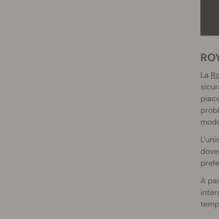
R
La
Ro
sicur
piace
probl
moder
L'uni
doves
prefe
A par
inter
tempi