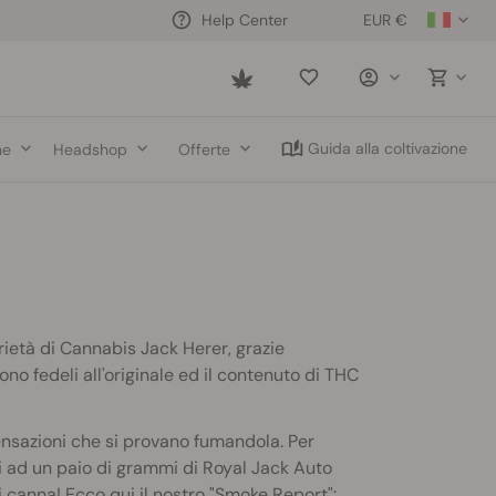
EUR €
Help Center
Saved
items
Guida alla coltivazione
ne
Headshop
Offerte
rietà di Cannabis Jack Herer, grazie
gono fedeli all'originale ed il contenuto di THC
sensazioni che si provano fumandola. Per
i ad un paio di grammi di Royal Jack Auto
di canna! Ecco qui il nostro "Smoke Report":