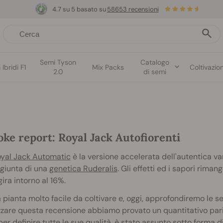
4.7 su 5 basato su
58653 recensioni
Semi Tyson
Catalogo
Ibridi F1
Mix Packs
Coltivazio
2.0
di semi
ke report: Royal Jack Autofiorenti
yal Jack Automatic
è la versione accelerata dell'autentica va
ggiunta di una
genetica Ruderalis
. Gli effetti ed i sapori riman
gira intorno al 16%.
 pianta molto facile da coltivare e, oggi, approfondiremo le 
zzare questa recensione abbiamo provato un quantitativo par
per definire tutte le sue qualità, è stato assunto sotto forma 