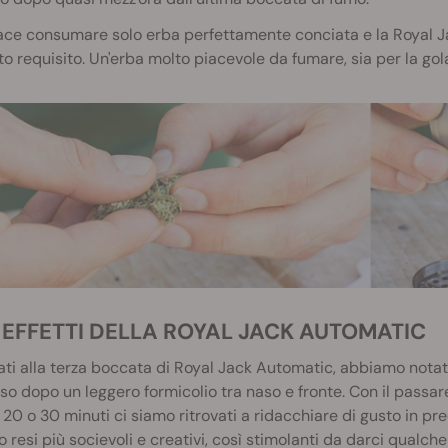
iace consumare solo erba perfettamente conciata e la Royal
o requisito. Un'erba molto piacevole da fumare, sia per la gola
LI EFFETTI DELLA ROYAL JACK AUTOMATIC
ati alla terza boccata di Royal Jack Automatic, abbiamo nota
o dopo un leggero formicolio tra naso e fronte. Con il passare
 20 o 30 minuti ci siamo ritrovati a ridacchiare di gusto in pred
 resi più socievoli e creativi, così stimolanti da darci qualch