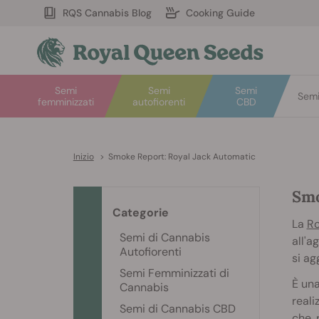
RQS Cannabis Blog
Cooking Guide
Semi
Semi
Semi
Semi 
femminizzati
autofiorenti
CBD
Inizio
>
Smoke Report: Royal Jack Automatic
Smo
Categorie
La
Ro
Semi di Cannabis
all'a
Autofiorenti
si ag
Semi Femminizzati di
È una
Cannabis
reali
Semi di Cannabis CBD
che, 