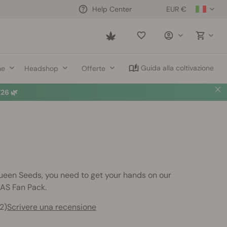
EUR €
Help Center
Saved
items
Guida alla coltivazione
ne
Headshop
Offerte
26 🌿
Queen Seeds, you need to get your hands on our
AS Fan Pack.
2)
Scrivere una recensione