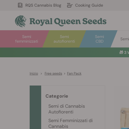
RQS Cannabis Blog
Cooking Guide
Semi
Semi
Semi
Semi 
femminizzati
autofiorenti
CBD
🎁
3 
Inizio
>
Free seeds
>
Fan Pack
Categorie
Semi di Cannabis
Autofiorenti
Semi Femminizzati di
Cannabis