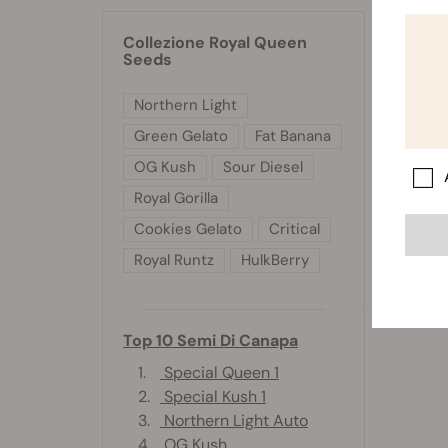
Collezione Royal Queen
Seeds
Northern Light
Green Gelato
Fat Banana
OG Kush
Sour Diesel
Royal Gorilla
Cookies Gelato
Critical
Royal Runtz
HulkBerry
Top 10 Semi Di Canapa
1.
Special Queen 1
2.
Special Kush 1
3.
Northern Light Auto
4.
OG Kush