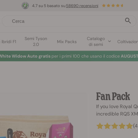
4.7 su 5 basato su
58690 recensioni
Semi Tyson
Catalogo
Ibridi F1
Mix Packs
Coltivazio
2.0
di semi
White Widow Auto gratis
per i primi 100 che usano il codice
AUGUST
Fan Pack
If you love Royal 
incredible RQS XM
(4