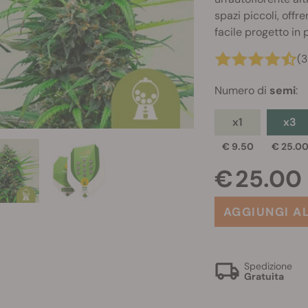
spazi piccoli, offr
facile progetto in p
(3
Numero di
semi
:
x1
x3
€ 9.50
€ 25.0
€ 25.00
AGGIUNGI A
Spedizione
Gratuita