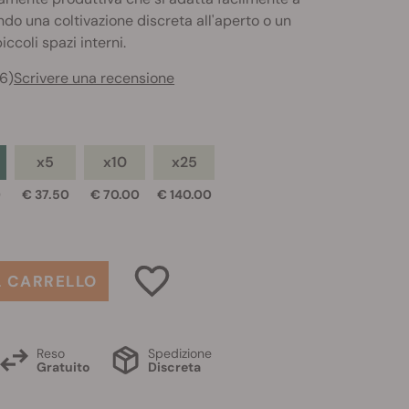
endo una coltivazione discreta all'aperto o un
iccoli spazi interni.
6)
Scrivere una recensione
x5
x10
x25
0
€ 37.50
€ 70.00
€ 140.00
L CARRELLO
Reso
Spedizione
Gratuito
Discreta