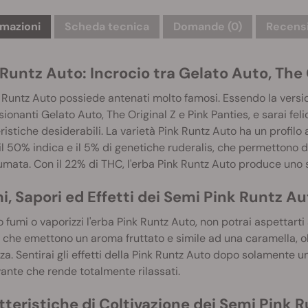
rmazioni
Scheda tecnica
Domande
(0)
Recensi
Runtz Auto: Incrocio tra Gelato Auto, The 
 Runtz Auto possiede antenati molto famosi. Essendo la versio
ionanti Gelato Auto, The Original Z e Pink Panties, e sarai fe
ristiche desiderabili. La varietà Pink Runtz Auto ha un profilo
 il 50% indica e il 5% di genetiche ruderalis, che permettono
umata. Con il 22% di THC, l'erba Pink Runtz Auto produce uno s
, Sapori ed Effetti dei Semi Pink Runtz Au
fumi o vaporizzi l'erba Pink Runtz Auto, non potrai aspettarti
 che emettono un aroma fruttato e simile ad una caramella, ol
za. Sentirai gli effetti della Pink Runtz Auto dopo solamente un
ante che rende totalmente rilassati.
tteristiche di Coltivazione dei Semi Pink 