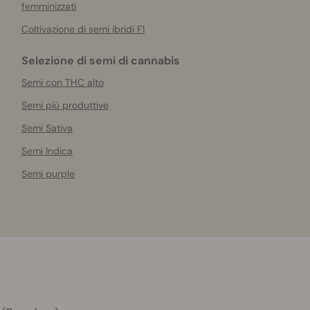
femminizzati
Coltivazione di semi ibridi F1
Selezione di semi di cannabis
Semi con THC alto
Semi più produttive
Semi Sativa
Semi Indica
Semi purple