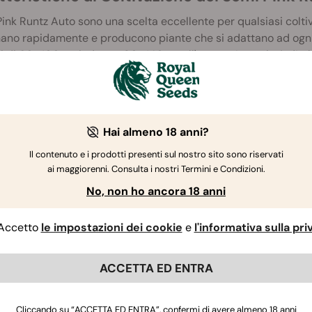
Pink Runtz Auto sono una scelta eccellente per qualsiasi colt
no rapidamente e producono piante che si adattano ad ogni s
li di 60–100cm indoor e 80–140cm all'aperto. La varietà d’erb
utti dopo 10–11 settimane dalla germinazione e, in condizioni o
 o un rispettabile 175g per pianta all'aperto.
Hai almeno 18 anni?
Il contenuto e i prodotti presenti sul nostro sito sono riservati
ai maggiorenni. Consulta i nostri Termini e Condizioni.
No, non ho ancora 18 anni
Accetto
le impostazioni dei cookie
e
l'informativa sulla pr
ACCETTA ED ENTRA
Cliccando su “ACCETTA ED ENTRA”, confermi di avere almeno 18 anni