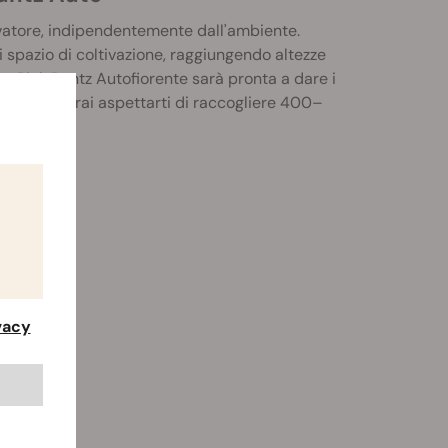
ivatore, indipendentemente dall'ambiente.
pazio di coltivazione, raggiungendo altezze
a Pink Runtz Autofiorente sarà pronta a dare i
ttimali, potrai aspettarti di raccogliere 400–
ivacy