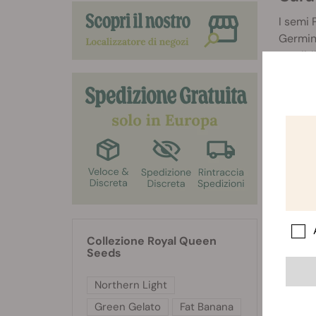
I semi 
Germina
gestibi
suoi fr
450g/m²
Collezione Royal Queen
Seeds
Northern Light
Green Gelato
Fat Banana