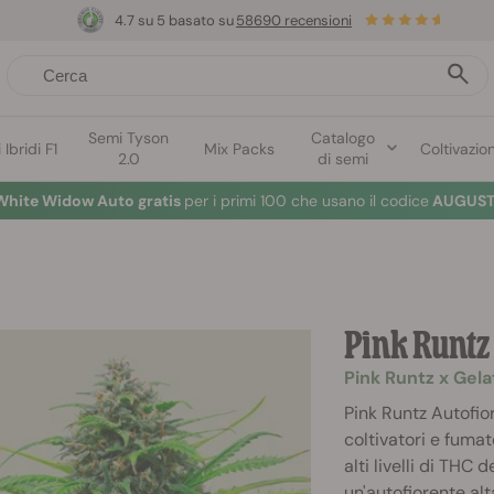
4.7 su 5 basato su
58690 recensioni
Semi Tyson
Catalogo
Ibridi F1
Mix Packs
Coltivazio
2.0
di semi
White Widow Auto gratis
per i primi 100 che usano il codice
AUGUST
Pink Runt
Pink Runtz x Gel
Pink Runtz Autofio
coltivatori e fumat
alti livelli di THC 
un'autofiorente al