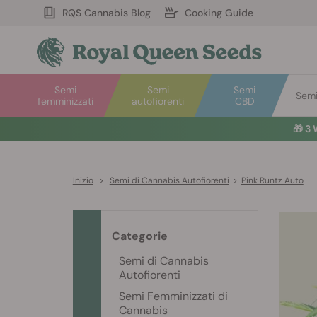
RQS Cannabis Blog
Cooking Guide
Semi
Semi
Semi
Semi 
femminizzati
autofiorenti
CBD
🎁
3 
Inizio
>
Semi di Cannabis Autofiorenti
>
Pink Runtz Auto
Categorie
Semi di Cannabis
Autofiorenti
Semi Femminizzati di
Cannabis