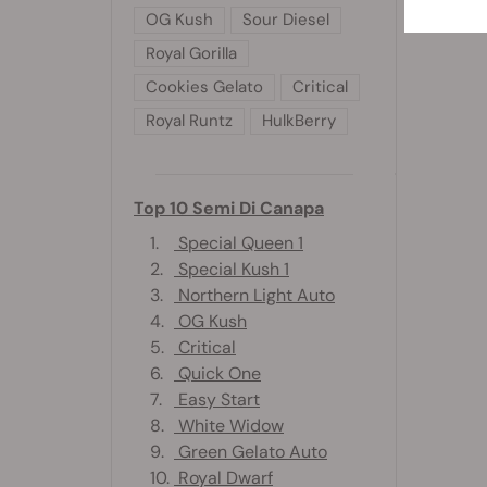
OG Kush
Sour Diesel
Royal Gorilla
Cookies Gelato
Critical
Royal Runtz
HulkBerry
Top 10 Semi Di Canapa
1.
Special Queen 1
2.
Special Kush 1
3.
Northern Light Auto
4.
OG Kush
5.
Critical
6.
Quick One
7.
Easy Start
8.
White Widow
9.
Green Gelato Auto
10.
Royal Dwarf