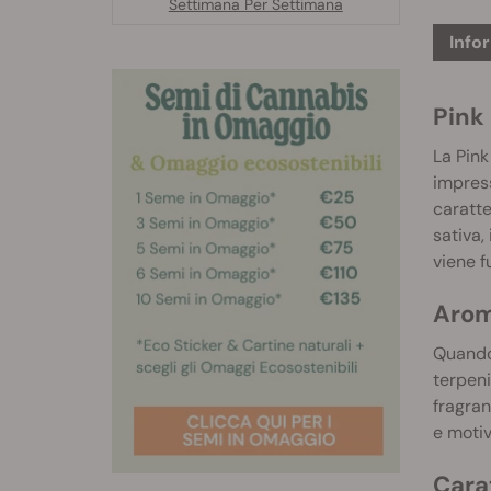
Settimana Per Settimana
Info
Pink 
La Pink
impress
caratte
sativa,
viene f
Aromi
Quando 
terpeni
fragran
e motiv
Cara