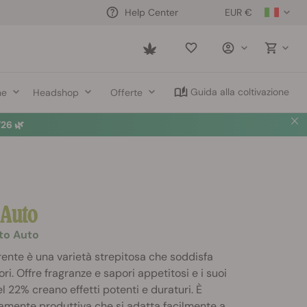
EUR €
Help Center
Saved
items
Guida alla coltivazione
ne
Headshop
Offerte
26 🌿
z
Auto
ato Auto
rente è una varietà strepitosa che soddisfa
ori. Offre fragranze e sapori appetitosi e i suoi
del 22% creano effetti potenti e duraturi. È
tamente produttiva che si adatta facilmente a