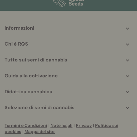
More
Informazioni
helpful
info
Chi è RQS
Tutto sui semi di cannabis
Guida alla coltivazione
Didattica cannabica
Selezione di semi di cannabis
Termini e Condizioni
|
Note legali
|
Privacy
|
Politica sui
cookies
|
Mappa del sito