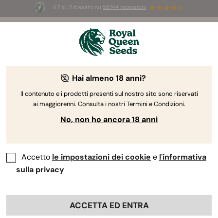
4.7 su 5 basato su
58744 recensioni
🎁
3 semi White Widow Auto
GRATIS per i
primi 100 che usano il codice
AUGUST26 🌿
Hai almeno 18 anni?
The RQS Blog
Il contenuto e i prodotti presenti sul nostro sito sono riservati
ai maggiorenni. Consulta i nostri Termini e Condizioni.
Blog sullo stile di vita cannabico
Varietà e prodo
No, non ho ancora 18 anni
Accetto
le impostazioni dei cookie
e
l'informativa
sulla privacy
ACCETTA ED ENTRA