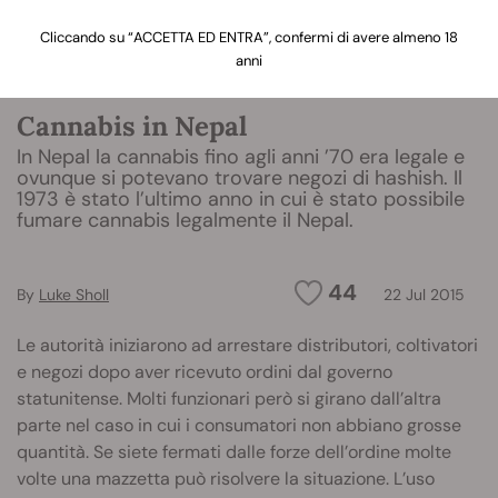
Cliccando su “ACCETTA ED ENTRA”, confermi di avere almeno 18
anni
Cannabis in Nepal
In Nepal la cannabis fino agli anni ’70 era legale e
ovunque si potevano trovare negozi di hashish. Il
1973 è stato l’ultimo anno in cui è stato possibile
fumare cannabis legalmente il Nepal.
44
By
Luke Sholl
22 Jul 2015
Le autorità iniziarono ad arrestare distributori, coltivatori
e negozi dopo aver ricevuto ordini dal governo
statunitense. Molti funzionari però si girano dall’altra
parte nel caso in cui i consumatori non abbiano grosse
quantità. Se siete fermati dalle forze dell’ordine molte
volte una mazzetta può risolvere la situazione. L’uso