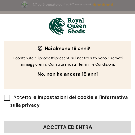
4.7 su 5 basato su
58690 recensioni
☀️
Summer Sales:
Fino al 50% di sconto
su prodotti selezionati! ⏤
Acquista ora
🛍️
Hai almeno 18 anni?
The RQS Blog
Il contenuto e i prodotti presenti sul nostro sito sono riservati
ai maggiorenni. Consulta i nostri Termini e Condizioni.
Coltivazione della Cannabis
Cannabis: Scienz
No, non ho ancora 18 anni
28 Blogs about "Grow room"
Accetto
le impostazioni dei cookie
e
l'informativa
Iniziare a coltivare cannabis indoor può sembrare arduo,
sulla privacy
poiché occorre considerare diversi elementi,
dall'organizzazione della grow room all'attrezzatura
necessaria. Qui sotto troverete alcune guide dettagliate
ACCETTA ED ENTRA
sui vari aspetti della coltivazione indoor, a prescindere