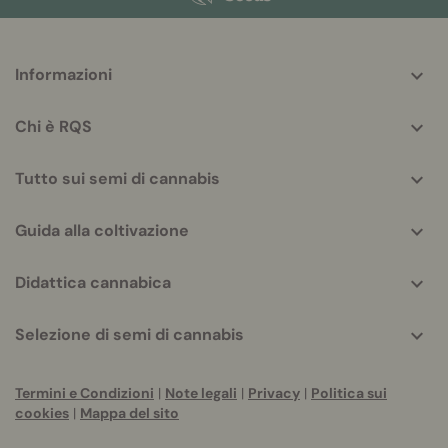
More
Informazioni
helpful
info
Chi è RQS
Tutto sui semi di cannabis
Guida alla coltivazione
Didattica cannabica
Selezione di semi di cannabis
Termini e Condizioni
|
Note legali
|
Privacy
|
Politica sui
cookies
|
Mappa del sito