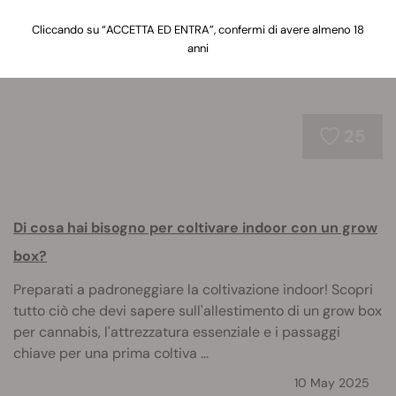
dal budget a disposizione.
Cliccando su “ACCETTA ED ENTRA”, confermi di avere almeno 18
anni
25
Di cosa hai bisogno per coltivare indoor con un grow
box?
Preparati a padroneggiare la coltivazione indoor! Scopri
tutto ciò che devi sapere sull'allestimento di un grow box
per cannabis, l'attrezzatura essenziale e i passaggi
chiave per una prima coltiva ...
10 May 2025