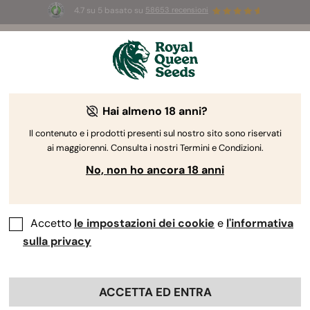
4.7 su 5 basato su
58653 recensioni
☀️
Summer Sales:
Fino al 50% di sconto
su prodotti selezionati! ⏤
Acquista ora
🛍️
Hai almeno 18 anni?
The RQS Blog
Il contenuto e i prodotti presenti sul nostro sito sono riservati
ai maggiorenni. Consulta i nostri Termini e Condizioni.
Blog sullo stile di vita cannabico
Varietà e prodo
No, non ho ancora 18 anni
Accetto
le impostazioni dei cookie
e
l'informativa
sulla privacy
ACCETTA ED ENTRA