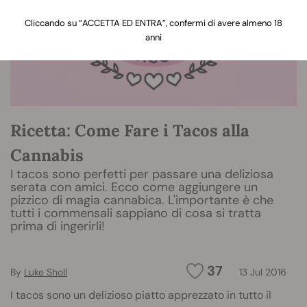
Cliccando su “ACCETTA ED ENTRA”, confermi di avere almeno 18
anni
Ricetta: Come Fare i Tacos alla
Cannabis
I tacos sono perfetti per passare una deliziosa
serata con amici. Ecco come aggiungere un
pizzico di magia cannabica. L'importante è che
tutti i commensali sappiano di cosa si tratta
prima di ingerirli!
37
By
Luke Sholl
13 Jul 2016
I tacos sono un delizioso piatto apprezzato in tutto il