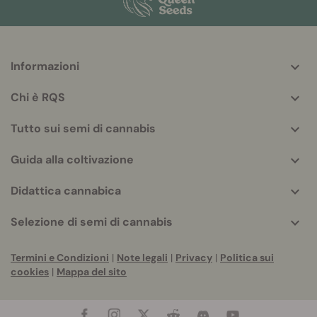
Informazioni
More
helpful
Chi è RQS
info
Tutto sui semi di cannabis
Guida alla coltivazione
Didattica cannabica
Selezione di semi di cannabis
Termini e Condizioni
|
Note legali
|
Privacy
|
Politica sui
cookies
|
Mappa del sito