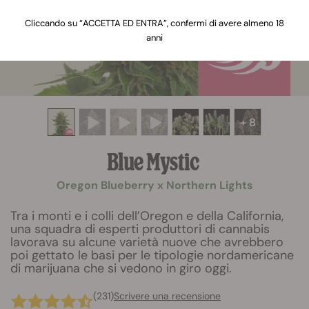
Cliccando su “ACCETTA ED ENTRA”, confermi di avere almeno 18
anni
+ 8
Blue Mystic
Oregon Blueberry x Northern Lights
Tra i monti e i colli dell’Oregon e della California,
una squadra di esperti produttori di cannabis
lavorava su alcune varietà nuove che avrebbero
poi gettato le basi per le tipologie nordamericane
di marijuana che si vedono in giro oggi.
(231)
Scrivere una recensione