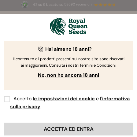
4.7 su 5 basato su
58690 recensioni
🎁
3 semi White Widow Auto
GRATIS per i
primi 100 che usano il codice
AUGUST26 🌿
Hai almeno 18 anni?
-30%
Il contenuto e i prodotti presenti sul nostro sito sono riservati
ai maggiorenni. Consulta i nostri Termini e Condizioni.
No, non ho ancora 18 anni
Accetto
le impostazioni dei cookie
e
l'informativa
sulla privacy
ACCETTA ED ENTRA