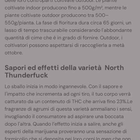
delle loro controparti coltivate outdoor. Le piante
coltivate indoor producono fino a 500g/m², mentre le
piante coltivate outdoor producono tra 500–
550g/pianta. La fase di fioritura dura circa 65 giorni, un
lasso di tempo trascurabile considerando l'abbondante
quantità di cime che è in grado di fornire. Outdoor, i
coltivatori possono aspettarsi di raccoglierla a metà
ottobre.
Sapori ed effetti della varietà North
Thunderfuck
Lo sballo inizia in modo ingannevole. Con il sapore e
l'impatto che incrementa ad ogni tiro, il tuo corpo verrà
catturato da un contenuto di THC che arriva fino 23%.Le
fragranze di agrumi di questa varietà ammaliano i sensi,
invogliando il consumatore ad aspirare una boccata
dopo l'altra. Quando l’effetto inizia a salire, anche gli
esperti della marijuana proveranno una sensazione di
formicolio che si deposita nei loro corpi.In men che non