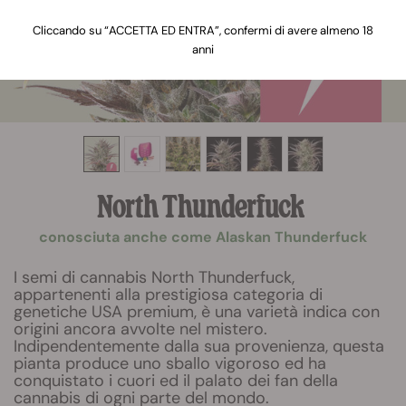
Cliccando su “ACCETTA ED ENTRA”, confermi di avere almeno 18
anni
North Thunderfuck
conosciuta anche come Alaskan Thunderfuck
I semi di cannabis North Thunderfuck,
appartenenti alla prestigiosa categoria di
genetiche USA premium, è una varietà indica con
origini ancora avvolte nel mistero.
Indipendentemente dalla sua provenienza, questa
pianta produce uno sballo vigoroso ed ha
conquistato i cuori ed il palato dei fan della
cannabis di ogni parte del mondo.