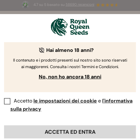
4.7 su 5 basato su
58690 recensioni
🎁
3 semi White Widow Auto
GRATIS per i
primi 100 che usano il codice
AUGUST26 🌿
Hai almeno 18 anni?
Il contenuto e i prodotti presenti sul nostro sito sono riservati
ai maggiorenni. Consulta i nostri Termini e Condizioni.
No, non ho ancora 18 anni
Accetto
le impostazioni dei cookie
e
l'informativa
sulla privacy
ACCETTA ED ENTRA