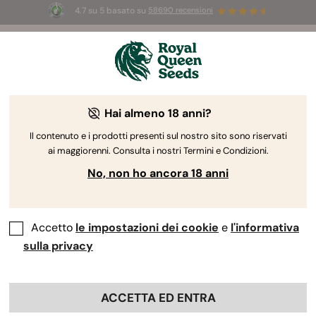
4.7 su 5 basato su
58690 recensioni
🎁
3 semi White Widow Auto
GRATIS per i
primi 100 che usano il codice
AUGUST26 🌿
Hai almeno 18 anni?
Redattore RQS
Giornalista specializzato in marijuana e
psichedelia
Il contenuto e i prodotti presenti sul nostro sito sono riservati
ai maggiorenni. Consulta i nostri Termini e Condizioni.
Max Sargent
No, non ho ancora 18 anni
Scrivo di: Allucinogeni e mente,
cognizione, ricerca sulla cannabis
Accetto
le impostazioni dei cookie
e
l'informativa
sulla privacy
Profili Professionali:
ACCETTA ED ENTRA
Max Sargent