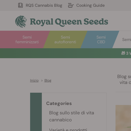
RQS Cannabis Blog
Cooking Guide
Semi
Semi
Semi
Semi 
femminizzati
autofiorenti
CBD
🎁
3 
Blog su
Inizio
>
Blog
vita 
Categories
Blog sullo stile di vita
cannabico
Varietà e prodotti