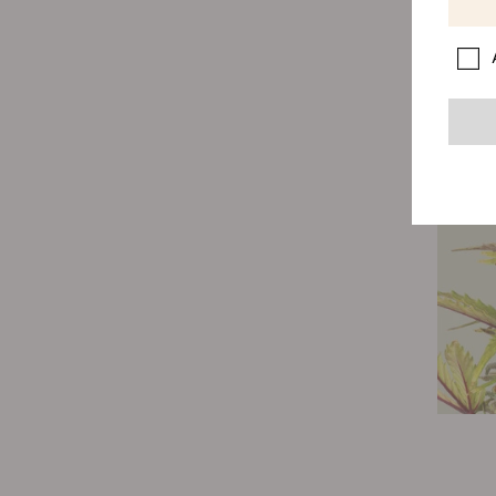
Essendo
fruttat
rilassan