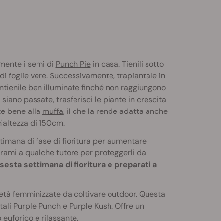
mente i semi di
Punch Pie
in casa. Tienili sotto
di foglie vere. Successivamente, trapiantale in
antienile ben illuminate finché non raggiungono
 siano passate, trasferisci le piante in crescita
te bene alla
muffa
, il che la rende adatta anche
'altezza di 150cm.
timana di fase di fioritura per aumentare
 i rami a qualche tutore per proteggerli dai
 sesta settimana di fioritura e preparati a
rietà femminizzate da coltivare outdoor. Questa
ali Purple Punch e Purple Kush. Offre un
 euforico e rilassante.