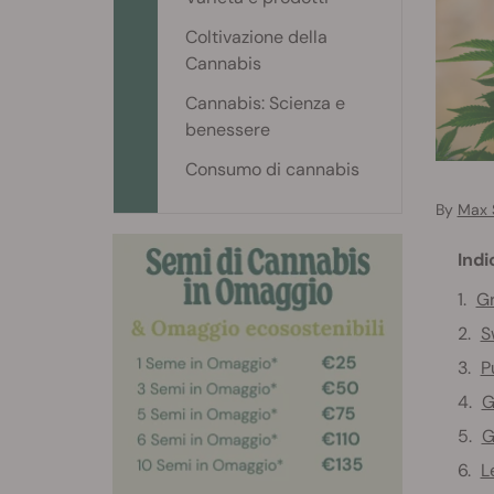
Coltivazione della
Cannabis
Cannabis: Scienza e
benessere
Consumo di cannabis
By
Max 
Indi
G
S
P
G
G
L