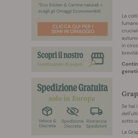
La colt
fumare.
crucial
autunna
in circ
brevità
Contin
genetic
Grap
Se hai 
dell'ul
sotto u
La Gra