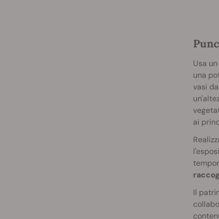
Punc
Usa un
una po
vasi da
un'alte
vegetat
ai prin
Realizz
l'espos
tempora
raccog
Il patr
collabo
contenu