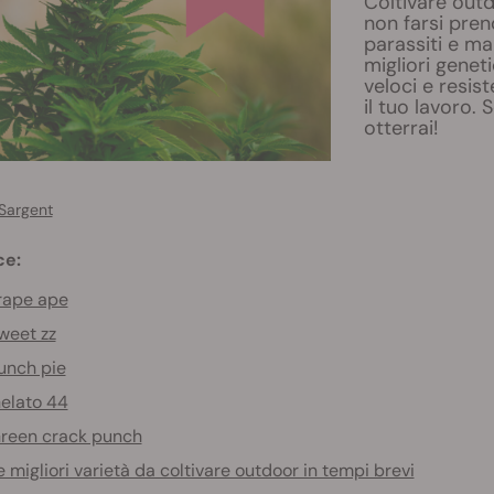
Coltivare outd
non farsi pren
parassiti e ma
migliori geneti
veloci e resis
il tuo lavoro. 
otterrai!
Sargent
ce:
rape ape
weet zz
unch pie
elato 44
reen crack punch
e migliori varietà da coltivare outdoor in tempi brevi