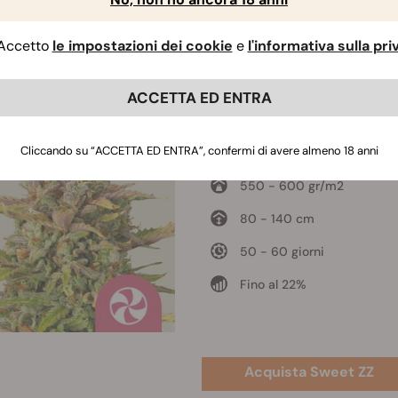
 un incrocio di Grape Ape e Grapefruit, la Sweet ZZ possied
Accetto
le impostazioni dei cookie
e
l'informativa sulla pr
o. Con un contenuto di THC del 22%, da questo ibrido a
predo
te e lenitivo.
ACCETTA ED ENTRA
Sweet ZZ
Cliccando su “ACCETTA ED ENTRA”, confermi di avere almeno 18 anni
Grape Ape x Grapefruit
550 - 600 gr/m2
80 - 140 cm
50 - 60 giorni
Fino al 22%
Acquista Sweet ZZ