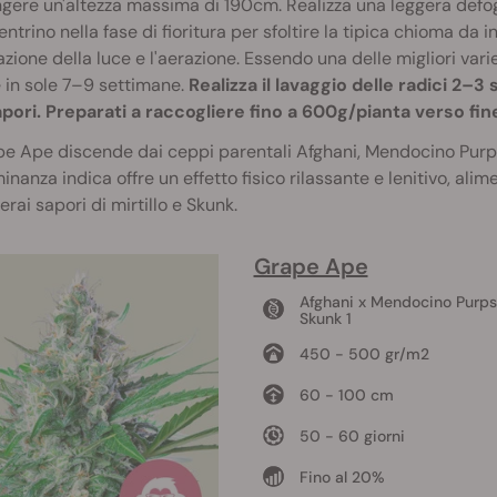
gere un'altezza massima di 190cm. Realizza una leggera defog
entrino nella fase di fioritura per sfoltire la tipica chioma da
zione della luce e l'aerazione. Essendo una delle migliori var
e in sole 7–9 settimane.
Realizza il lavaggio delle radici 2–3
apori. Preparati a raccogliere fino a 600g/pianta verso fi
e Ape discende dai ceppi parentali Afghani, Mendocino Purps
nanza indica offre un effetto fisico rilassante e lenitivo, ali
erai sapori di mirtillo e Skunk.
Grape Ape
Afghani x Mendocino Purps
Skunk 1
450 - 500 gr/m2
60 - 100 cm
50 - 60 giorni
Fino al 20%