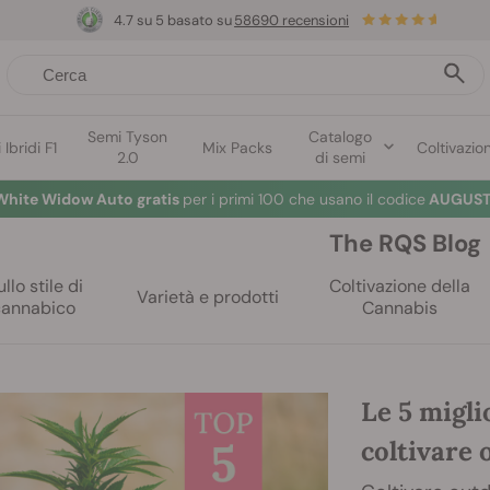
4.7 su 5 basato su
58690 recensioni
Semi Tyson
Catalogo
Ibridi F1
Mix Packs
Coltivazio
2.0
di semi
White Widow Auto gratis
per i primi 100 che usano il codice
AUGUST
The RQS Blog
llo stile di
Coltivazione della
Varietà e prodotti
cannabico
Cannabis
Le 5 migli
coltivare 