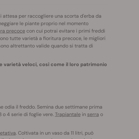
i attesa per raccogliere una scorta d'erba da
neggiare le piante proprio nel momento
tura precoce
con cui potrai evitare i primi freddi
 tutte varietà a fioritura precoce, le migliori
 sono altrettanto valide quando si tratta di
varietà veloci, così come il loro patrimonio
che odia il freddo. Semina due settimane prima
 o 4 serie di foglie vere.
Trapiantale
in
serra
o
etativa
. Coltivata in un vaso da 11 litri, può