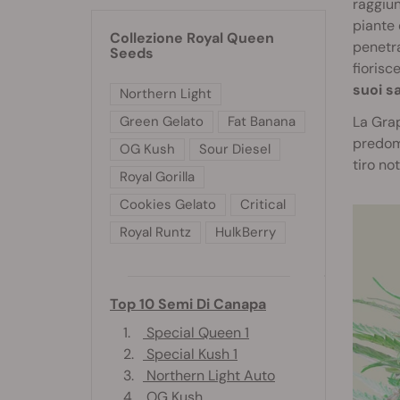
raggiun
piante 
Collezione Royal Queen
penetra
Seeds
fiorisc
suoi s
Northern Light
Green Gelato
Fat Banana
La Grap
predomi
OG Kush
Sour Diesel
tiro not
Royal Gorilla
Cookies Gelato
Critical
Royal Runtz
HulkBerry
Top 10 Semi Di Canapa
1.
Special Queen 1
2.
Special Kush 1
3.
Northern Light Auto
4.
OG Kush