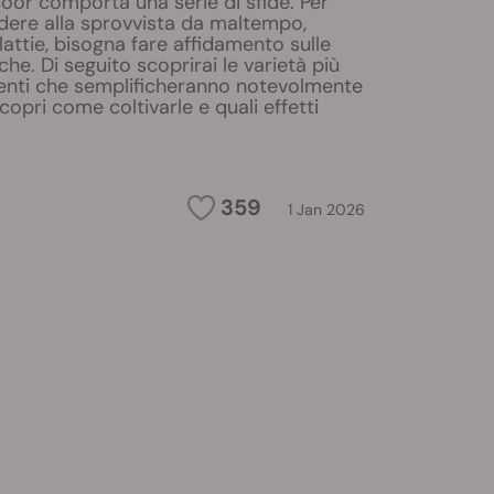
oor comporta una serie di sfide. Per
dere alla sprovvista da maltempo,
lattie, bisogna fare affidamento sulle
che. Di seguito scoprirai le varietà più
tenti che semplificheranno notevolmente
Scopri come coltivarle e quali effetti
359
1 Jan 2026