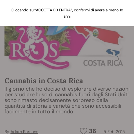
Cliccando su “ACCETTA ED ENTRA”, confermi di avere almeno 18
anni
Cannabis in Costa Rica
Il giorno che ho deciso di esplorare diverse nazioni
per studiare l’uso di cannabis fuori dagli Stati Uniti
sono rimasto decisamente sorpreso dalla
quantità di storia e varietà che sono accessibili
facilmente in tutto il mondo.
36
By
Adam Parsons
5 Feb 2015