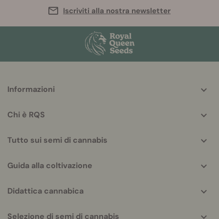
Iscriviti alla nostra newsletter
More
Informazioni
helpful
info
Chi è RQS
Tutto sui semi di cannabis
Guida alla coltivazione
Didattica cannabica
Selezione di semi di cannabis