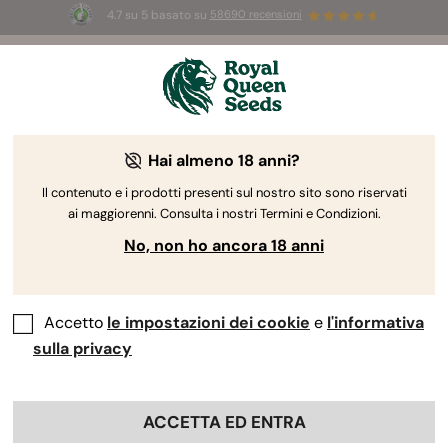
4.7 su 5 basato su
58690 recensioni
☀️
Summer Sales:
Fino al 50% di sconto
su prodotti selezionati! ⏤
Acquista ora
🛍️
Hai almeno 18 anni?
The RQS Blog
Il contenuto e i prodotti presenti sul nostro sito sono riservati
ai maggiorenni. Consulta i nostri Termini e Condizioni.
Blog sullo stile di vita cannabico
Varietà e prodo
No, non ho ancora 18 anni
Accetto
le impostazioni dei cookie
e
l'informativa
sulla privacy
ACCETTA ED ENTRA