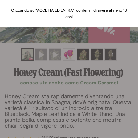
Cliccando su “ACCETTA ED ENTRA”, confermi di avere almeno 18
anni
+ 1
Honey Cream (Fast Flowering)
conosciuta anche come Cream Caramel
Honey Cream sta rapidamente diventando una
varietà classica in Spagna, dov'è originata. Questa
varietà è il risultato di un incrocio a tre tra
BlueBlack, Maple Leaf Indica e White Rhino. Una
pianta bella, complessa e potente che mostra
chiari segni di vigore ibrido.