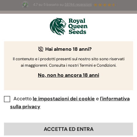
4.7 su 5 basato su
58744 recensioni
🎁
3 semi White Widow Auto
GRATIS per i
primi 100 che usano il codice
AUGUST26 🌿
Hai almeno 18 anni?
Il contenuto e i prodotti presenti sul nostro sito sono riservati
ai maggiorenni. Consulta i nostri Termini e Condizioni.
No, non ho ancora 18 anni
Accetto
le impostazioni dei cookie
e
l'informativa
sulla privacy
ACCETTA ED ENTRA