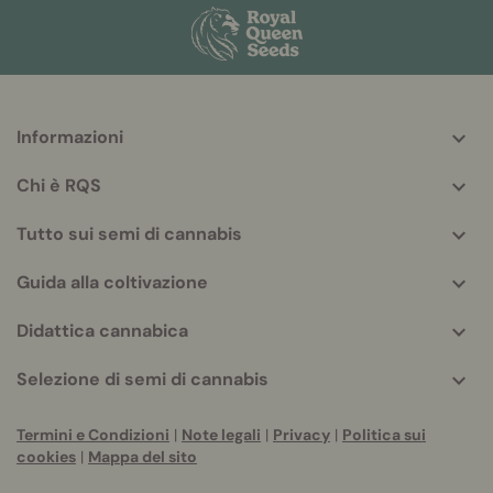
Informazioni
More
helpful
Chi è RQS
info
Tutto sui semi di cannabis
Guida alla coltivazione
Didattica cannabica
Selezione di semi di cannabis
Termini e Condizioni
|
Note legali
|
Privacy
|
Politica sui
cookies
|
Mappa del sito