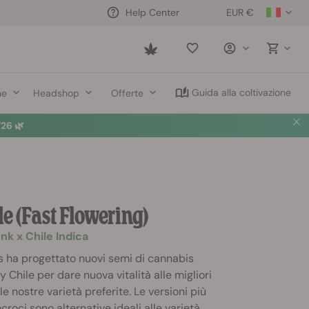
EUR €
Help Center
Saved
items
Guida alla coltivazione
ne
Headshop
Offerte
26 🌿
e (Fast Flowering)
nk x Chile Indica
 ha progettato nuovi semi di cannabis
Chile per dare nuova vitalità alle migliori
le nostre varietà preferite. Le versioni più
ncroci sono alternative ideali alle varietà