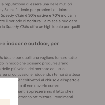
a la reputazione di essere una delle migliori
arly Skunk è ideale per problemi di dolore e
o
Speedy Chile
è 3
0% sativa e 70%
indica in
e il periodo di fioritura. La miscela può dare
e la
Speedy Chile
offre un high ideale per quelli
re indoor e outdoor, per
le
ideale per quelli che vogliono fumare tutto il
pido in modo che possano produrre grandi
a delle più veloci del mercato ed il suo
area di coltivazione riducendo i tempi di attesa
ellente per coltivatori al chiuso e all’aperto e
ranno il fatto di non doverle curare
. I principianti apprezzeranno il fatto che i
 esperti potranno ottimizzare i rendimenti