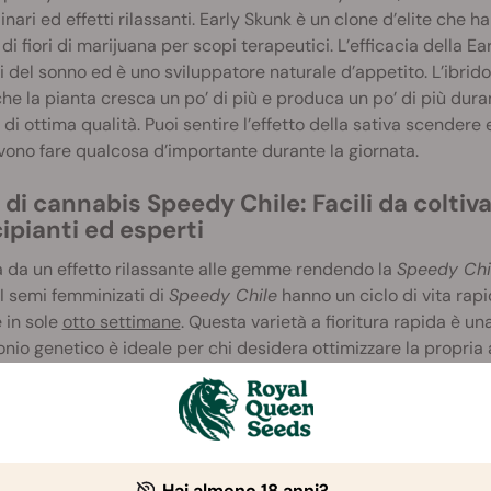
inari ed effetti rilassanti. Early Skunk è un clone d’elite che h
 di fiori di marijuana per scopi terapeutici. L’efficacia della E
i del sonno ed è uno sviluppatore naturale d’appetito. L’ibrid
e la pianta cresca un po’ di più e produca un po’ di più durant
 di ottima qualità. Puoi sentire l’effetto della sativa scendere 
ono fare qualcosa d’importante durante la giornata.
di cannabis Speedy Chile: Facili da coltiva
ipianti ed esperti
a da un effetto rilassante alle gemme rendendo la
Speedy Chi
 I semi femminizati di
Speedy Chile
hanno un ciclo di vita ra
in sole
otto settimane
. Questa varietà a fioritura rapida è un
nio genetico è ideale per chi desidera ottimizzare la propria 
accolto e l'altro. I nostri semi
Speedy Chile
sono una scelta ecc
ta è perfetta sia per esperti che per principianti che apprezze
mente e quelli più esperti potranno sbizzarrirsi a sperimentare
eedy Chile richiedono una manutenzione minima, mentre i più
strando un fertilizzante adeguato.
Hai almeno 18 anni?