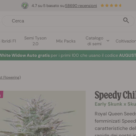
4.7 su 5 basato su
58690 recensioni
Semi Tyson
Catalogo
Ibridi F1
Mix Packs
Coltivazio
2.0
di semi
White Widow Auto gratis
per i primi 100 che usano il codice
AUGUST
t Flowering)
Speedy Chil
Early Skunk x Sku
Royal Queen Seeds
femminizati Speedy 
caratteristiche del
rapide dei nostri i