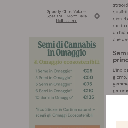
straord
Speedy Chile: Veloce,
qualità
Speziata E Molto Bella
disturb
Nell'Insieme
modo ch
un high
che dev
Semi 
princ
L’Indic
giorno.
gemme 
patrimo
tra un r
la pian
attenta
semi Sp
sommini