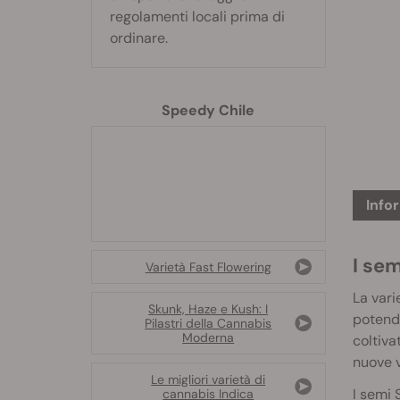
regolamenti locali prima di
ordinare.
Speedy Chile
Info
I se
Varietà Fast Flowering
La vari
Skunk, Haze e Kush: I
potendo
Pilastri della Cannabis
Moderna
coltiva
nuove v
Le migliori varietà di
I semi 
cannabis Indica