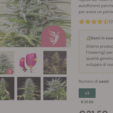
autofiorenti perch
per avere un period
(2
Semi in es
Stiamo produc
Flowering) per
qualità geneti
sviluppo di nu
Numero di
semi
:
x3
€ 21.50