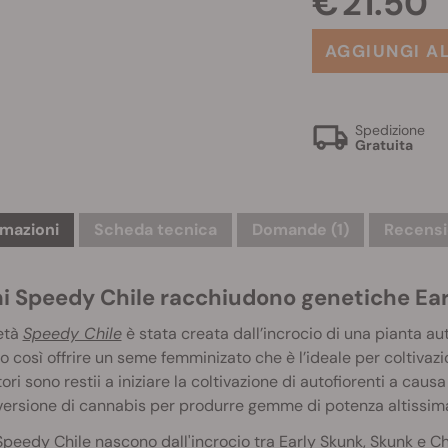
€ 21.50
AGGIUNGI A
Spedizione
Gratuita
rmazioni
Scheda tecnica
Domande
(1)
Recensi
mi Speedy Chile racchiudono genetiche Ear
età
Speedy Chile
è stata creata dall’incrocio di una pianta au
 così offrire un seme femminizato che è l’ideale per coltivazio
tori sono restii a iniziare la coltivazione di autofiorenti a cau
ersione di cannabis per produrre gemme di potenza altissim
Speedy Chile nascono dall'incrocio tra Early Skunk, Skunk e Chi