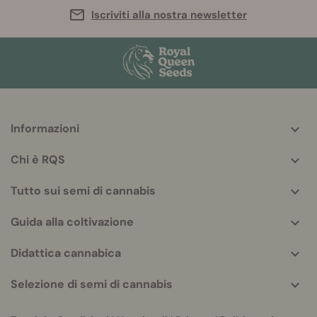
Iscriviti alla nostra newsletter
Informazioni
More
helpful
Chi è RQS
info
Tutto sui semi di cannabis
Guida alla coltivazione
Didattica cannabica
Selezione di semi di cannabis