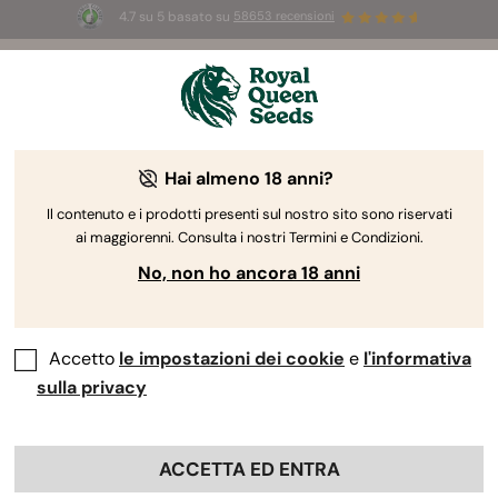
4.7 su 5 basato su
58653 recensioni
☀️
Summer Sales:
Fino al 50% di sconto
su prodotti selezionati! ⏤
Acquista ora
🛍️
Hai almeno 18 anni?
Il contenuto e i prodotti presenti sul nostro sito sono riservati
ai maggiorenni. Consulta i nostri Termini e Condizioni.
No, non ho ancora 18 anni
Accetto
le impostazioni dei cookie
e
l'informativa
sulla privacy
ACCETTA ED ENTRA