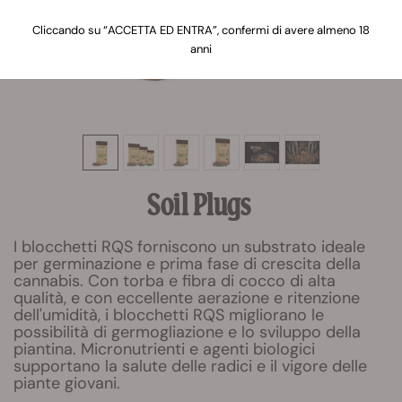
Cliccando su “ACCETTA ED ENTRA”, confermi di avere almeno 18
anni
Soil Plugs
I blocchetti RQS forniscono un substrato ideale
per germinazione e prima fase di crescita della
cannabis. Con torba e fibra di cocco di alta
qualità, e con eccellente aerazione e ritenzione
dell'umidità, i blocchetti RQS migliorano le
possibilità di germogliazione e lo sviluppo della
piantina. Micronutrienti e agenti biologici
supportano la salute delle radici e il vigore delle
piante giovani.