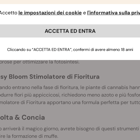
ita Vegetativa e Fioritura
Accetto
le impostazioni dei cookie
e
l'informativa sulla pr
ver superato lo stadio di plantula, le piante diventeranno 
nsioni.
ACCETTA ED ENTRA
sy Grow Stimolatore di Crescita
compresse Easy Grow Stimolatore di Crescita forniscono tutto
Cliccando su “ACCETTA ED ENTRA”, confermi di avere almeno 18 anni
scita vegetativa. L’alto contenuto di azoto consente alle piant
orose per ottimizzare la fotosintesi.
sy Bloom Stimolatore di Fioritura
ndo entrano nella fase di fioritura, le piante di cannabis hann
durre fiori più appiccicosi, richiedono meno azoto e più fosf
molatore di Fioritura apportano una formula perfetta per tutto i
olta & Concia
arriverà il magico giorno, avrete bisogno di questi strumenti p
re la formazione di muffe.