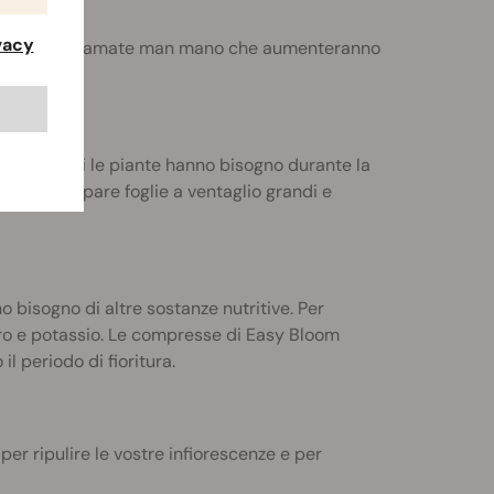
ivacy
sempre più affamate man mano che aumenteranno
 ciò di cui le piante hanno bisogno durante la
e di sviluppare foglie a ventaglio grandi e
o bisogno di altre sostanze nutritive. Per
oro e potassio. Le compresse di Easy Bloom
l periodo di fioritura.
er ripulire le vostre infiorescenze e per