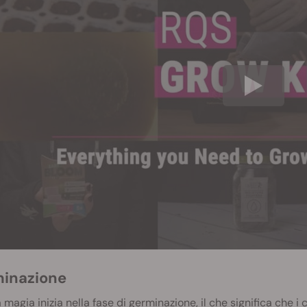
inazione
a magia inizia nella fase di germinazione, il che significa che 