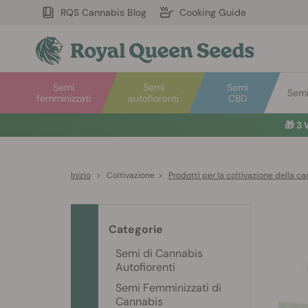
RQS Cannabis Blog
Cooking Guide
Semi
Semi
Semi
Semi 
femminizzati
autofiorenti
CBD
🎁
3 
Inizio
>
Coltivazione
>
Prodotti per la coltivazione della c
Categorie
Semi di Cannabis
Autofiorenti
Semi Femminizzati di
Cannabis