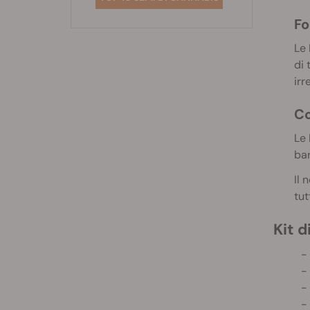
Fo
Le 
di 
irr
Co
Le 
bar
Il 
tut
Kit 