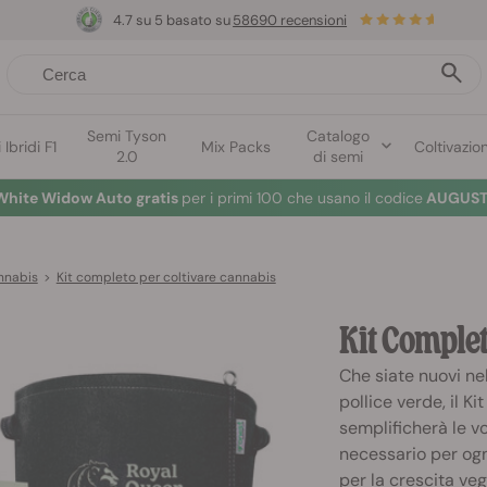
4.7 su 5 basato su
58690 recensioni
Semi Tyson
Catalogo
Ibridi F1
Mix Packs
Coltivazio
2.0
di semi
White Widow Auto gratis
per i primi 100 che usano il codice
AUGUST
annabis
>
Kit completo per coltivare cannabis
Kit Complet
Che siate nuovi nel
pollice verde, il K
semplificherà le vo
necessario per ogni
per la crescita veg