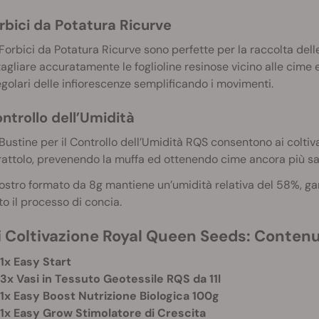
rbici da Potatura Ricurve
Forbici da Potatura Ricurve sono perfette per la raccolta dell
tagliare accuratamente le foglioline resinose vicino alle cime 
egolari delle infiorescenze semplificando i movimenti.
ntrollo dell’Umidità
Bustine per il Controllo dell’Umidità RQS consentono ai coltivat
attolo, prevenendo la muffa ed ottenendo cime ancora più sa
nostro formato da 8g mantiene un’umidità relativa del 58
%, ga
to il processo di concia.
di Coltivazione Royal Queen Seeds: Conten
1x Easy Start
3x Vasi in Tessuto Geotessile RQS da 11l
1x Easy Boost Nutrizione Biologica 100g
1x Easy Grow Stimolatore di Crescita