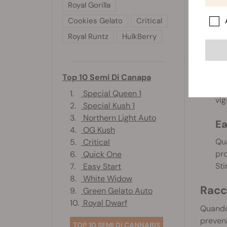
Cresc
Royal Gorilla
Cookies Gelato
Critical
Dopo a
di dime
Royal Runtz
HulkBerry
Ea
Le 
Top 10 Semi Di Canapa
cre
1.
Special Queen 1
vig
2.
Special Kush 1
3.
Northern Light Auto
Ea
4.
OG Kush
Qua
5.
Critical
pro
6.
Quick One
Sti
7.
Easy Start
8.
White Widow
Racc
9.
Green Gelato Auto
10.
Royal Dwarf
Quando 
preveni
TOP 10 SEMI DI CANNABIS