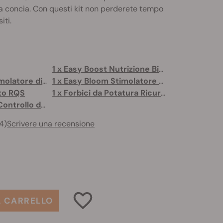
la concia. Con questi kit non perderete tempo
iti.
1 x Easy Boost Nutrizione Biologica
1 x Easy Grow Stimolatore di Crescita
1 x Easy Bloom Stimolatore di Fioritura
uto RQS
1 x Forbici da Potatura Ricurve
1 x Bustine per il Controllo dell'Umidità
4)
Scrivere una recensione
L CARRELLO