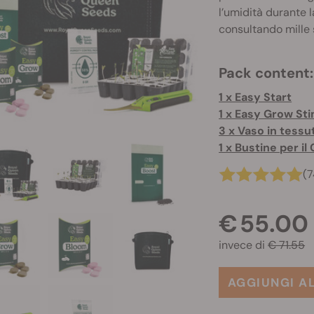
l’umidità durante 
consultando mille s
Pack content:
1 x Easy Start
3 x Vaso in tess
(7
€ 55.00
invece di
€ 71.55
AGGIUNGI A