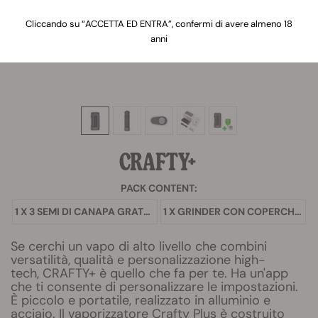
Cliccando su “ACCETTA ED ENTRA”, confermi di avere almeno 18
anni
CRAFTY+
PACK CONTENT:
1 X 3 SEMI DI CANAPA GRATUITI
1 X GRINDER CON COPERCHIO TRASPARENTE
Se cerchi un vapo di alto livello che combini
versatilità, qualità e personalizzazione high-
tech, CRAFTY+ è quello che fa per te. Ha un'app
che ti consente di personalizzare le impostazioni.
È piccolo e portatile, realizzato in alluminio e
acciaio. Il vaporizzatore Crafty Plus è costruito