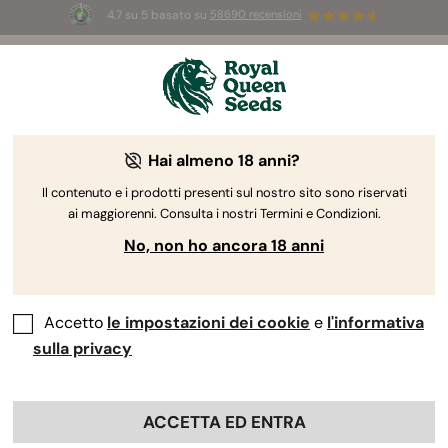
4.7 su 5 basato su
58690 recensioni
🎁
3 semi White Widow Auto
GRATIS per i
primi 100 che usano il codice
AUGUST26 🌿
Hai almeno 18 anni?
Il contenuto e i prodotti presenti sul nostro sito sono riservati
ai maggiorenni. Consulta i nostri Termini e Condizioni.
No, non ho ancora 18 anni
Accetto
le impostazioni dei cookie
e
l'informativa
sulla privacy
ACCETTA ED ENTRA