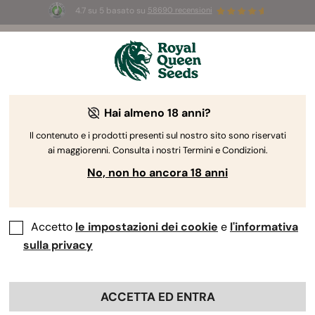
4.7 su 5 basato su
58690 recensioni
🎁
3 semi White Widow Auto
GRATIS per i
primi 100 che usano il codice
AUGUST26 🌿
Hai almeno 18 anni?
The RQS Blog
Il contenuto e i prodotti presenti sul nostro sito sono riservati
ai maggiorenni. Consulta i nostri Termini e Condizioni.
Blog sullo stile di vita cannabico
Varietà e prodo
No, non ho ancora 18 anni
Accetto
le impostazioni dei cookie
e
l'informativa
sulla privacy
ACCETTA ED ENTRA