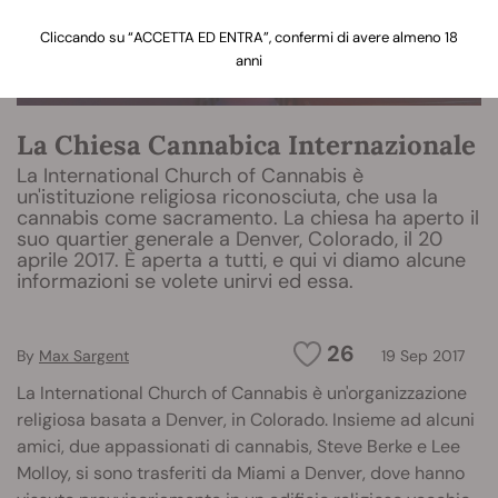
Cliccando su “ACCETTA ED ENTRA”, confermi di avere almeno 18
anni
La Chiesa Cannabica Internazionale
La International Church of Cannabis è
un'istituzione religiosa riconosciuta, che usa la
cannabis come sacramento. La chiesa ha aperto il
suo quartier generale a Denver, Colorado, il 20
aprile 2017. È aperta a tutti, e qui vi diamo alcune
informazioni se volete unirvi ed essa.
26
By
Max Sargent
19 Sep 2017
La International Church of Cannabis è un'organizzazione
religiosa basata a Denver, in Colorado. Insieme ad alcuni
amici, due appassionati di cannabis, Steve Berke e Lee
Molloy, si sono trasferiti da Miami a Denver, dove hanno