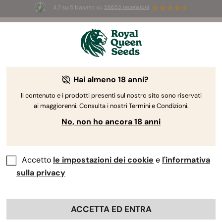
4.7 su 5 basato su
58653 recensioni
⏳
2x1
-
Offerta limitata
3d 10h 20m 29s
🌱
Hai almeno 18 anni?
The RQS Blog
Il contenuto e i prodotti presenti sul nostro sito sono riservati
ai maggiorenni. Consulta i nostri Termini e Condizioni.
Blog sullo stile di vita cannabico
Varietà e prodo
No, non ho ancora 18 anni
Accetto
le impostazioni dei cookie
e
l'informativa
sulla privacy
ACCETTA ED ENTRA