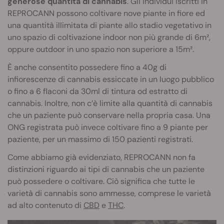
generose quantità di cannabis
. Gli individui iscritti in
REPROCANN possono coltivare nove piante in fiore ed
una quantità illimitata di piante allo stadio vegetativo in
uno spazio di coltivazione indoor non più grande di 6m²,
oppure outdoor in uno spazio non superiore a 15m².
È anche consentito possedere fino a 40g di
infiorescenze di cannabis essiccate in un luogo pubblico
o fino a 6 flaconi da 30ml di tintura od estratto di
cannabis. Inoltre, non c’è limite alla quantità di cannabis
che un paziente può conservare nella propria casa. Una
ONG registrata può invece coltivare fino a 9 piante per
paziente, per un massimo di 150 pazienti registrati.
Come abbiamo già evidenziato, REPROCANN non fa
distinzioni riguardo ai tipi di cannabis che un paziente
può possedere o coltivare. Ciò significa che tutte le
varietà di cannabis sono ammesse, comprese le varietà
ad alto contenuto di
CBD
e
THC
.