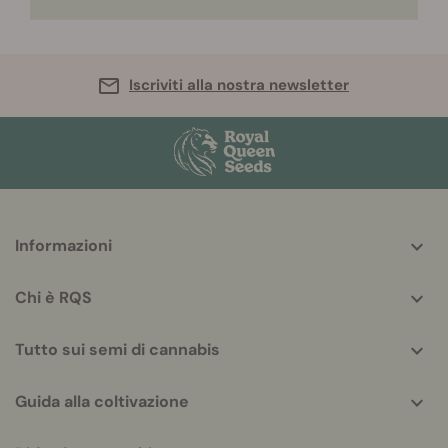
Iscriviti alla nostra newsletter
More
Informazioni
helpful
info
Chi è RQS
Tutto sui semi di cannabis
Guida alla coltivazione