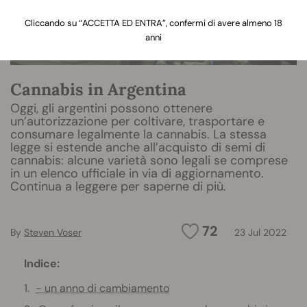
Cliccando su “ACCETTA ED ENTRA”, confermi di avere almeno 18
anni
Cannabis in Argentina
Oggi, gli argentini possono ottenere
un’autorizzazione per coltivare, trasportare e
consumare legalmente la cannabis. La stessa
legge si estende anche all’acquisto di semi di
cannabis: alcune varietà sono legali se comprese
in un elenco ufficiale in via di aggiornamento.
Continua a leggere per saperne di più.
72
By
Steven Voser
23 Jul 2022
Indice:
- un anno di cambiamento