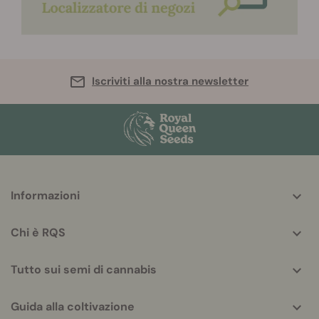
Iscriviti alla nostra newsletter
More
Informazioni
helpful
info
Chi è RQS
Tutto sui semi di cannabis
Guida alla coltivazione