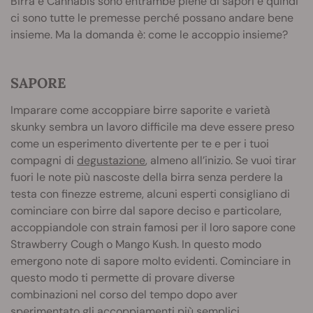
Birra e Cannabis sono entrambe piene di sapori e quindi
ci sono tutte le premesse perché possano andare bene
insieme. Ma la domanda è: come le accoppio insieme?
SAPORE
Imparare come accoppiare birre saporite e varietà
skunky sembra un lavoro difficile ma deve essere preso
come un esperimento divertente per te e per i tuoi
compagni di
degustazione
, almeno all’inizio. Se vuoi tirar
fuori le note più nascoste della birra senza perdere la
testa con finezze estreme, alcuni esperti consigliano di
cominciare con birre dal sapore deciso e particolare,
accoppiandole con strain famosi per il loro sapore cone
Strawberry Cough o Mango Kush. In questo modo
emergono note di sapore molto evidenti. Cominciare in
questo modo ti permette di provare diverse
combinazioni nel corso del tempo dopo aver
sperimentato gli accoppiamenti più semplici.