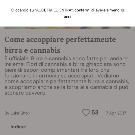
Cliccando su “ACCETTA ED ENTRA”, confermi di avere almeno 18
anni
Come accoppiare perfettamente
birra e cannabis
È ufficiale. Birra e cannabis sono fatte per andare
insieme. Fiori di cannabis e birra ghiacciata sono
pieni di sapori complementari fra loro che
funzionano in armonia se accoppiati. Vediamo
come accoppiare perfettamente birra e cannabis,
e scopriamo anche se la birra alla cannabis ti può
stonare davvero.
53
By
Luke Sholl
7 Apr 2017
Indice: