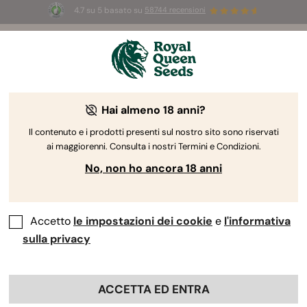
4.7 su 5 basato su
58744 recensioni
🎁
3 semi White Widow Auto
GRATIS per i
primi 100 che usano il codice
AUGUST26 🌿
Hai almeno 18 anni?
The RQS Blog
Il contenuto e i prodotti presenti sul nostro sito sono riservati
ai maggiorenni. Consulta i nostri Termini e Condizioni.
Blog sullo stile di vita cannabico
Varietà e prodo
No, non ho ancora 18 anni
Accetto
le impostazioni dei cookie
e
l'informativa
sulla privacy
ACCETTA ED ENTRA