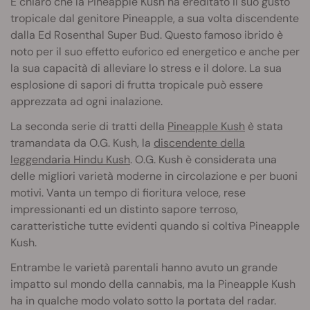
È chiaro che la Pineapple Kush ha ereditato il suo gusto
tropicale dal genitore Pineapple, a sua volta discendente
dalla Ed Rosenthal Super Bud. Questo famoso ibrido è
noto per il suo effetto euforico ed energetico e anche per
la sua capacità di alleviare lo stress e il dolore. La sua
esplosione di sapori di frutta tropicale può essere
apprezzata ad ogni inalazione.
La seconda serie di tratti della
Pineapple Kush
è stata
tramandata da O.G. Kush, la
discendente della
leggendaria Hindu Kush
. O.G. Kush è considerata una
delle migliori varietà moderne in circolazione e per buoni
motivi. Vanta un tempo di fioritura veloce, rese
impressionanti ed un distinto sapore terroso,
caratteristiche tutte evidenti quando si coltiva Pineapple
Kush.
Entrambe le varietà parentali hanno avuto un grande
impatto sul mondo della cannabis, ma la Pineapple Kush
ha in qualche modo volato sotto la portata del radar.