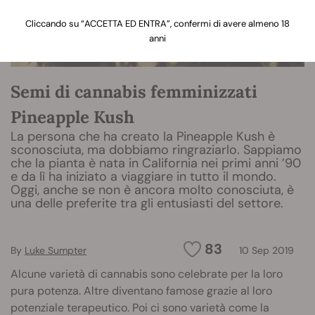
Cliccando su “ACCETTA ED ENTRA”, confermi di avere almeno 18
anni
Semi di cannabis femminizzati
Pineapple Kush
La persona che ha creato la Pineapple Kush è
sconosciuta, ma dobbiamo ringraziarlo. Sappiamo
che la pianta è nata in California nei primi anni ’90
e da lì ha iniziato a viaggiare in tutto il mondo.
Oggi, anche se non è ancora molto conosciuta, è
una delle preferite tra gli entusiasti del settore.
83
By
Luke Sumpter
10 Sep 2019
Alcune varietà di cannabis sono celebrate per la loro
pura potenza. Altre diventano famose grazie al loro
potenziale terapeutico. Poi ci sono varietà come la