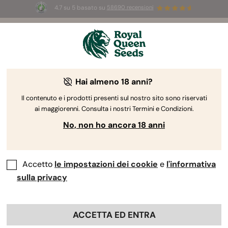
4.7 su 5 basato su
58690 recensioni
🎁
3 semi White Widow Auto
GRATIS per i
primi 100 che usano il codice
AUGUST26 🌿
Hai almeno 18 anni?
The RQS Blog
Il contenuto e i prodotti presenti sul nostro sito sono riservati
ai maggiorenni. Consulta i nostri Termini e Condizioni.
Blog sullo stile di vita cannabico
Varietà e prodo
No, non ho ancora 18 anni
Accetto
le impostazioni dei cookie
e
l'informativa
sulla privacy
ACCETTA ED ENTRA