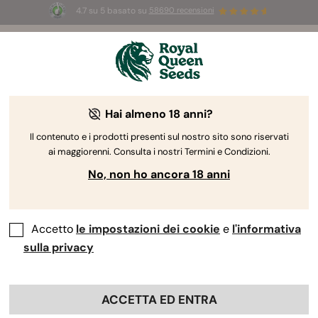
4.7 su 5 basato su
58690 recensioni
🎁
3 semi White Widow Auto
GRATIS per i
primi 100 che usano il codice
AUGUST26 🌿
Hai almeno 18 anni?
The RQS Blog
Il contenuto e i prodotti presenti sul nostro sito sono riservati
ai maggiorenni. Consulta i nostri Termini e Condizioni.
Blog sullo stile di vita cannabico
Varietà e prodo
No, non ho ancora 18 anni
Accetto
le impostazioni dei cookie
e
l'informativa
sulla privacy
ACCETTA ED ENTRA