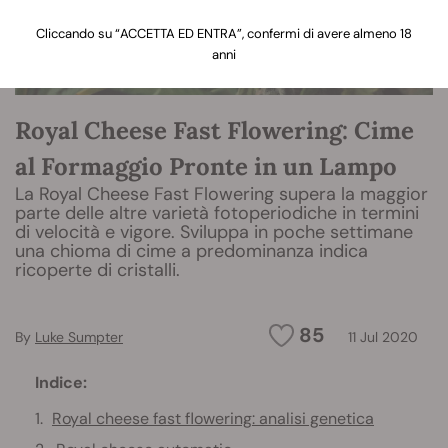
Cliccando su “ACCETTA ED ENTRA”, confermi di avere almeno 18
anni
Royal Cheese Fast Flowering: Cime
al Formaggio Pronte in un Lampo
La Royal Cheese Fast Flowering supera la maggior
parte delle altre varietà fotoperiodiche in termini
di velocità e vigore. Sviluppa in poche settimane
una chioma di cime a predominanza indica
ricoperte di cristalli.
85
By
Luke Sumpter
11 Jul 2020
Indice:
Royal cheese fast flowering: analisi genetica