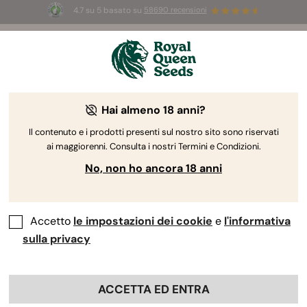
4.7 su 5 basato su
58690 recensioni
🎁
3 semi White Widow Auto
GRATIS per i
primi 100 che usano il codice
AUGUST26 🌿
Hai almeno 18 anni?
The RQS Blog
Il contenuto e i prodotti presenti sul nostro sito sono riservati
ai maggiorenni. Consulta i nostri Termini e Condizioni.
Blog sullo stile di vita cannabico
Varietà e prodo
No, non ho ancora 18 anni
Accetto
le impostazioni dei cookie
e
l'informativa
sulla privacy
ACCETTA ED ENTRA