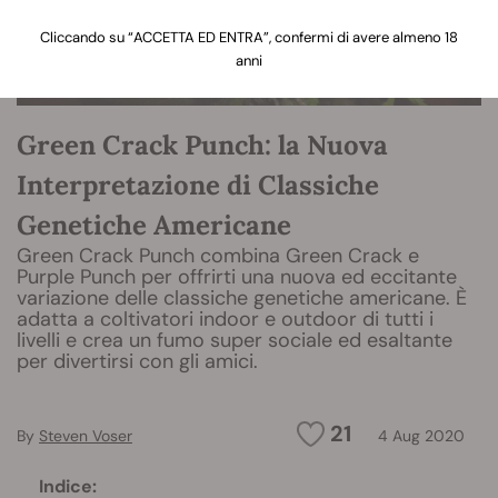
Cliccando su “ACCETTA ED ENTRA”, confermi di avere almeno 18
anni
Green Crack Punch: la Nuova
Interpretazione di Classiche
Genetiche Americane
Green Crack Punch combina Green Crack e
Purple Punch per offrirti una nuova ed eccitante
variazione delle classiche genetiche americane. È
adatta a coltivatori indoor e outdoor di tutti i
livelli e crea un fumo super sociale ed esaltante
per divertirsi con gli amici.
21
By
Steven Voser
4 Aug 2020
Indice: