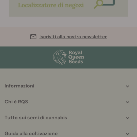
Iscriviti alla nostra newsletter
More
Informazioni
helpful
info
Chi è RQS
Tutto sui semi di cannabis
Guida alla coltivazione