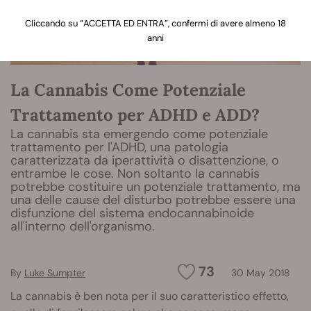
Cliccando su “ACCETTA ED ENTRA”, confermi di avere almeno 18
anni
La Cannabis Come Potenziale
Trattamento per ADHD e ADD?
La cannabis sta emergendo come potenziale
trattamento per l'ADHD, una patologia
caratterizzata da iperattività o disattenzione, o
entrambe le cose. Non soltanto la cannabis
potrebbe costituire un potenziale trattamento, ma
una delle cause del disturbo potrebbe essere una
disfunzione del sistema endocannabinoide
all'interno dell'organismo.
73
By
Luke Sumpter
30 May 2018
La cannabis è ben nota per il suo caratteristico effetto,