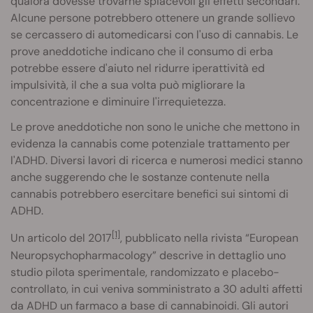
qualora dovesse trovarne spiacevoli gli effetti secondari.
Alcune persone potrebbero ottenere un grande sollievo
se cercassero di automedicarsi con l'uso di cannabis. Le
prove aneddotiche indicano che il consumo di erba
potrebbe essere d'aiuto nel ridurre iperattività ed
impulsività, il che a sua volta può migliorare la
concentrazione e diminuire l'irrequietezza.
Le prove aneddotiche non sono le uniche che mettono in
evidenza la cannabis come potenziale trattamento per
l'ADHD. Diversi lavori di ricerca e numerosi medici stanno
anche suggerendo che le sostanze contenute nella
cannabis potrebbero esercitare benefici sui sintomi di
ADHD.
[1]
Un articolo del 2017
, pubblicato nella rivista “European
Neuropsychopharmacology” descrive in dettaglio uno
studio pilota sperimentale, randomizzato e placebo-
controllato, in cui veniva somministrato a 30 adulti affetti
da ADHD un farmaco a base di cannabinoidi. Gli autori