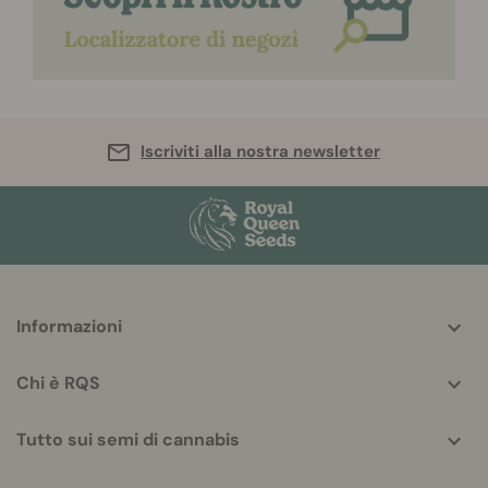
Iscriviti alla nostra newsletter
More
Informazioni
helpful
info
Chi è RQS
Tutto sui semi di cannabis