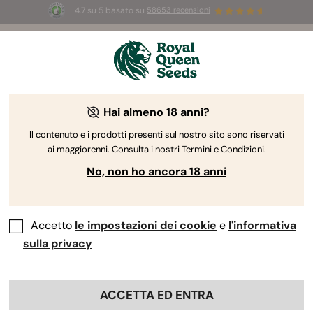
4.7 su 5 basato su
58653 recensioni
⏳
2x1
-
Offerta limitata
3d 10h 54m 55s
🌱
Hai almeno 18 anni?
The RQS Blog
Il contenuto e i prodotti presenti sul nostro sito sono riservati
ai maggiorenni. Consulta i nostri Termini e Condizioni.
Blog sullo stile di vita cannabico
Varietà e prodo
No, non ho ancora 18 anni
Accetto
le impostazioni dei cookie
e
l'informativa
sulla privacy
ACCETTA ED ENTRA