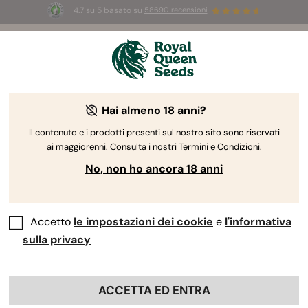
4.7 su 5 basato su
58690 recensioni
⏳
2x1
-
Offerta limitata
2d 11h 54m 30s
🌱
Hai almeno 18 anni?
The RQS Blog
Il contenuto e i prodotti presenti sul nostro sito sono riservati
ai maggiorenni. Consulta i nostri Termini e Condizioni.
Blog sullo stile di vita cannabico
Varietà e prodo
No, non ho ancora 18 anni
Accetto
le impostazioni dei cookie
e
l'informativa
sulla privacy
ACCETTA ED ENTRA