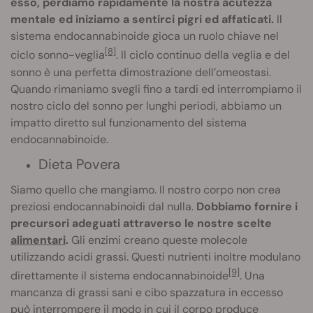
esso, perdiamo rapidamente la nostra acutezza
mentale ed iniziamo a sentirci pigri ed affaticati.
Il
sistema endocannabinoide gioca un ruolo chiave nel
[8]
ciclo sonno-veglia
. Il ciclo continuo della veglia e del
sonno è una perfetta dimostrazione dell’omeostasi.
Quando rimaniamo svegli fino a tardi ed interrompiamo il
nostro ciclo del sonno per lunghi periodi, abbiamo un
impatto diretto sul funzionamento del sistema
endocannabinoide.
Dieta Povera
Siamo quello che mangiamo. Il nostro corpo non crea
preziosi endocannabinoidi dal nulla.
Dobbiamo fornire i
precursori adeguati attraverso le nostre scelte
alimentari
.
Gli enzimi creano queste molecole
utilizzando acidi grassi. Questi nutrienti inoltre modulano
[9]
direttamente il sistema endocannabinoide
. Una
mancanza di grassi sani e cibo spazzatura in eccesso
può interrompere il modo in cui il corpo produce