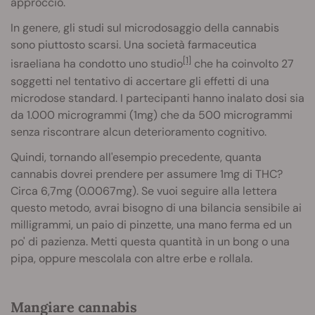
approccio.
In genere, gli studi sul microdosaggio della cannabis
sono piuttosto scarsi. Una società farmaceutica
[1]
israeliana ha condotto uno studio
che ha coinvolto 27
soggetti nel tentativo di accertare gli effetti di una
microdose standard. I partecipanti hanno inalato dosi sia
da 1.000 microgrammi (1mg) che da 500 microgrammi
senza riscontrare alcun deterioramento cognitivo.
Quindi, tornando all'esempio precedente, quanta
cannabis dovrei prendere per assumere 1mg di THC?
Circa 6,7mg (0.0067mg). Se vuoi seguire alla lettera
questo metodo, avrai bisogno di una bilancia sensibile ai
milligrammi, un paio di pinzette, una mano ferma ed un
po' di pazienza. Metti questa quantità in un bong o una
pipa, oppure mescolala con altre erbe e rollala.
Mangiare cannabis