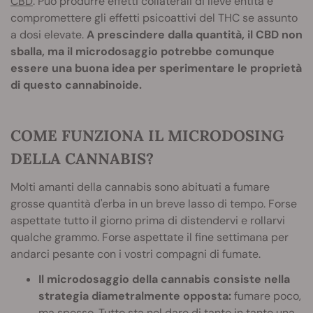
CBD
. Può produrre effetti collaterali di lieve entità e
compromettere gli effetti psicoattivi del THC se assunto
a dosi elevate.
A prescindere dalla quantità, il CBD non
sballa, ma il microdosaggio potrebbe comunque
essere una buona idea per sperimentare le proprietà
di questo cannabinoide.
COME FUNZIONA IL MICRODOSING
DELLA CANNABIS?
Molti amanti della cannabis sono abituati a fumare
grosse quantità d'erba in un breve lasso di tempo. Forse
aspettate tutto il giorno prima di distendervi e rollarvi
qualche grammo. Forse aspettate il fine settimana per
andarci pesante con i vostri compagni di fumate.
Il microdosaggio della cannabis consiste nella
strategia diametralmente opposta:
fumare poco,
ma spesso. Tutto sta nel dare di tanto in tanto una