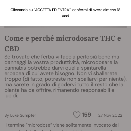
Cliccando su “ACCETTA ED ENTRA”, confermi di avere almeno 18
anni
Come e perché microdosare THC e
CBD
Se trovate che l'erba vi faccia perlopiù bene ma
danneggi la vostra produttività, microdosare la
cannabis potrebbe darvi quella spintarella
erbacea di cui avete bisogno. Non vi sballerete
troppo (di fatto, potreste non sballarvi per niente),
ma sarete in grado di godervi tutto il resto che la
pianta ha da offrire, rimanendo responsabili e
lucidi.
159
By
Luke Sumpter
27 Nov 2022
Il termine “microdose” viene solitamente invocato dai