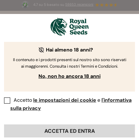
4.7 su 5 basato su
58653 recensioni
⏳
2x1
-
Offerta limitata
3d 2h 43m 24s
🌱
Hai almeno 18 anni?
The RQS Blog
Il contenuto e i prodotti presenti sul nostro sito sono riservati
ai maggiorenni. Consulta i nostri Termini e Condizioni.
Blog sullo stile di vita cannabico
Varietà e prodo
No, non ho ancora 18 anni
Accetto
le impostazioni dei cookie
e
l'informativa
sulla privacy
ACCETTA ED ENTRA