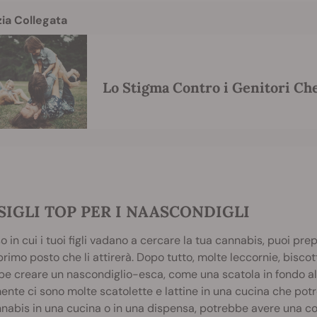
zia Collegata
Lo Stigma Contro i Genitori Ch
IGLI TOP PER I NAASCONDIGLI
o in cui i tuoi figli vadano a cercare la tua cannabis, puoi pre
 primo posto che li attirerà. Dopo tutto, molte leccornie, biscotti
e creare un nascondiglio-esca, come una scatola in fondo all’
nte ci sono molte scatolette e lattine in una cucina che potr
nabis in una cucina o in una dispensa, potrebbe avere una cop