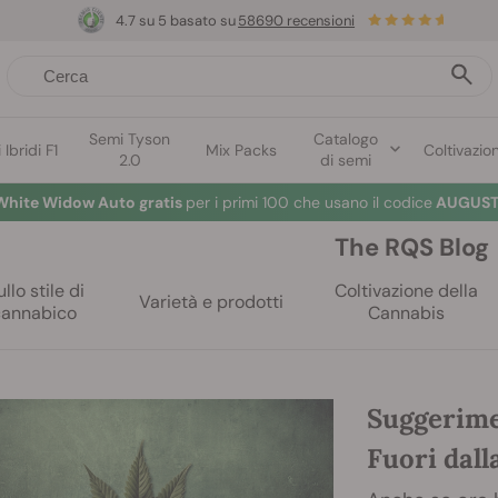
4.7 su 5 basato su
58690 recensioni
Semi Tyson
Catalogo
Ibridi F1
Mix Packs
Coltivazio
2.0
di semi
White Widow Auto gratis
per i primi 100 che usano il codice
AUGUST
The RQS Blog
llo stile di
Coltivazione della
Varietà e prodotti
cannabico
Cannabis
Suggerime
Fuori dall