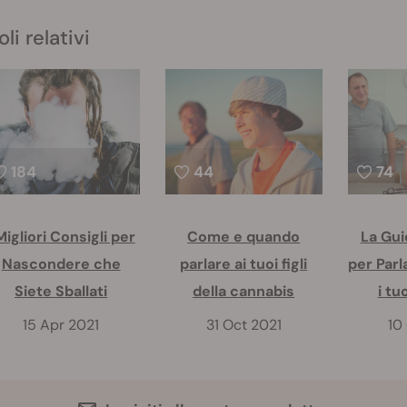
oli relativi
184
44
74
Migliori Consigli per
Come e quando
La Gui
Nascondere che
parlare ai tuoi figli
per Parl
Siete Sballati
della cannabis
i tu
15 Apr 2021
31 Oct 2021
10