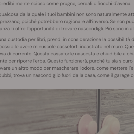
credibilmente noioso come prugne, cereali o fiocchi d'avena.
qualcosa dalla quale i tuoi bambini non sono naturalmente attr
isprezzano, poiché potrebbero ragionare all’inverso. Se non pu
tanza ti offre l'opportunità di trovare nascondigli. Più sono in a
una custodia per libri, prendi in considerazione la possibilità d
ossibile avere minuscole casseforti incastrate nel muro. Q
sa di corrente. Questa cassaforte nascosta e chiudibile a chi
ente per riporre l'erba. Questo funzionerà, purché tu sia sicuro
ovare un altro modo per mascherare l'odore, come mettere l’e
dubbi, trova un nascondiglio fuori dalla casa, come il garage o 