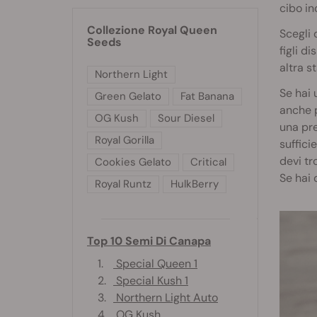
cibo in
Collezione Royal Queen
Scegli 
Seeds
figli d
altra s
Northern Light
Se hai 
Green Gelato
Fat Banana
anche p
OG Kush
Sour Diesel
una pre
Royal Gorilla
suffici
devi tr
Cookies Gelato
Critical
Se hai 
Royal Runtz
HulkBerry
Top 10 Semi Di Canapa
1.
Special Queen 1
2.
Special Kush 1
3.
Northern Light Auto
4.
OG Kush