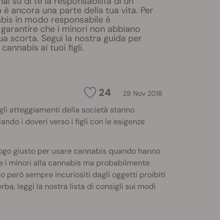
ai su di te la responsabilità di un
a è ancora una parte della tua vita. Per
abis in modo responsabile è
garantire che i minori non abbiano
ua scorta. Segui la nostra guida per
annabis ai tuoi figli.
24
28 Nov 2018
gli atteggiamenti della società stanno
ndo i doveri verso i figli con le esigenze
uogo giusto per usare cannabis quando hanno
orre i minori alla cannabis ma probabilmente
 però sempre incuriositi dagli oggetti proibiti
ba, leggi la nostra lista di consigli sui modi