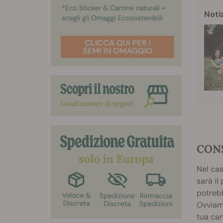
Noti
CONS
Nel cas
sarà il
potrebb
Ovviame
tua can