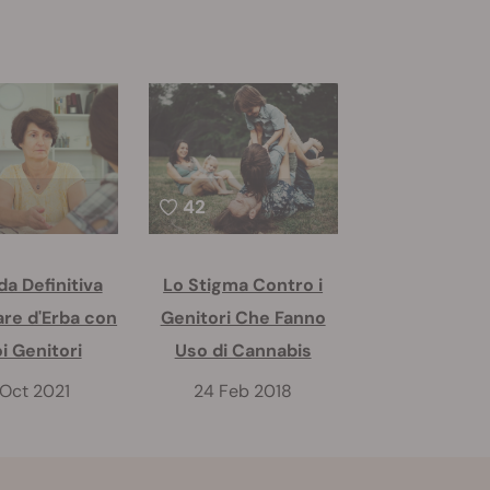
42
da Definitiva
Lo Stigma Contro i
are d'Erba con
Genitori Che Fanno
oi Genitori
Uso di Cannabis
 Oct 2021
24 Feb 2018