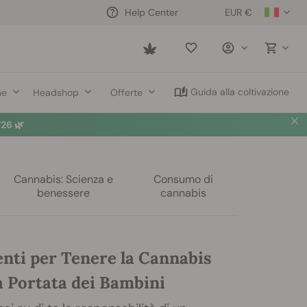
EUR €
Help Center
Saved
items
Guida alla coltivazione
ne
Headshop
Offerte
26 🌿
Cannabis: Scienza e
Consumo di
benessere
cannabis
nti per Tenere la Cannabis
a Portata dei Bambini