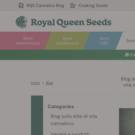
RQS Cannabis Blog
Cooking Guide
Semi
Semi
Semi
Semi 
femminizzati
autofiorenti
CBD
🎁
3 
Blog su
Inizio
>
Blog
vita 
Categories
Blog sullo stile di vita
cannabico
Varietà e prodotti