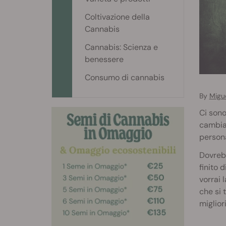
Coltivazione della
Cannabis
Cannabis: Scienza e
benessere
Consumo di cannabis
By
Migu
Ci son
cambian
persona
Dovrebb
finito 
vorrai 
che si 
miglior