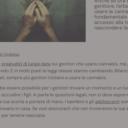
Anche se ora h
genitore, l'erb
usare la cann
fondamentale 
accesso alla t
nascondere la c
el Ordoñez
o
pregiudizi di lunga data
sui genitori che usano cannabis, ma 
do. E in molti posti le leggi stesse stanno cambiando. Bilancia
li, sempre più genitori iniziano a usare la cannabis.
e essere possibile per i genitori trovare un momento e un l
di accudire i figli. A parte le questioni legali, non si deve esp
la tua scorta a portata di mano. I bambini e gli
adolescenti
sono
trovano in casa. Se vuoi assicurarti che non troveranno la tua er
i per tenerla nascosta.