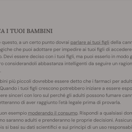
A I TUOI BAMBINI
 questo, a un certo punto dovrai
parlare ai tuoi figli
della cann
giche che puoi adottare per impedire ai tuoi figli di accedere
o. Devi essere deciso con i tuoi figli, ma puoi esserlo in modo 
oro considerandoli abbastanza intelligenti da seguire un ragion
.
ini più piccoli dovrebbe essere detto che i farmaci per adulti 
 Quando i tuoi figli crescono potrebbero iniziare a essere espos
ere sinceri con loro sul perché gli adulti possono fumare can
tteranno di aver raggiunto l'età legale prima di provarla.
 buon esempio
moderando il consumo
. Rispondi a qualsiasi do
no saranno adulti e prenderanno le proprie decisioni. Assicura
s si basi su dati scientifici e sui principi di un uso responsabi