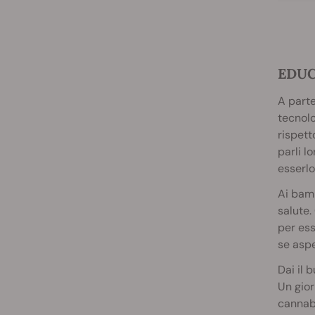
EDUC
A parte
tecnolo
rispett
parli l
esserlo
Ai bamb
salute.
per ess
se aspe
Dai il
Un gior
cannabi