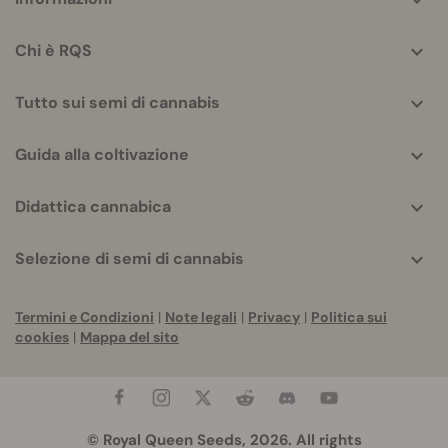
helpful
info
Chi è RQS
Tutto sui semi di cannabis
Guida alla coltivazione
Didattica cannabica
Selezione di semi di cannabis
Termini e Condizioni
|
Note legali
|
Privacy
|
Politica sui
cookies
|
Mappa del sito
© Royal Queen Seeds, 2026. All rights