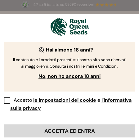
4.7 su 5 basato su
58690 recensioni
🎁
3 semi White Widow Auto
GRATIS per i
primi 100 che usano il codice
AUGUST26 🌿
Hai almeno 18 anni?
The RQS Blog
Il contenuto e i prodotti presenti sul nostro sito sono riservati
ai maggiorenni. Consulta i nostri Termini e Condizioni.
Blog sullo stile di vita cannabico
Varietà e prodo
No, non ho ancora 18 anni
Accetto
le impostazioni dei cookie
e
l'informativa
sulla privacy
ACCETTA ED ENTRA