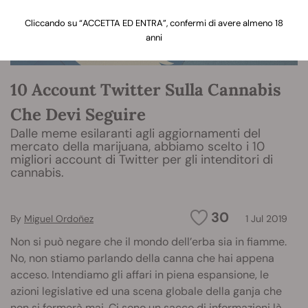
Cliccando su “ACCETTA ED ENTRA”, confermi di avere almeno 18
anni
10 Account Twitter Sulla Cannabis
Che Devi Seguire
Dalle meme esilaranti agli aggiornamenti del
mercato della marijuana, abbiamo scelto i 10
migliori account di Twitter per gli intenditori di
cannabis.
30
By
Miguel Ordoñez
1 Jul 2019
Non si può negare che il mondo dell’erba sia in fiamme.
No, non stiamo parlando della canna che hai appena
acceso. Intendiamo gli affari in piena espansione, le
azioni legislative ed una scena globale della ganja che
non si fermerà mai. Ci sono un sacco di informazioni là